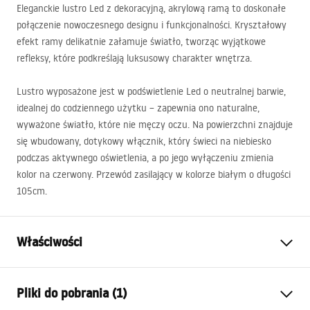
Eleganckie lustro Led z dekoracyjną, akrylową ramą to doskonałe
połączenie nowoczesnego designu i funkcjonalności. Kryształowy
efekt ramy delikatnie załamuje światło, tworząc wyjątkowe
refleksy, które podkreślają luksusowy charakter wnętrza.
Lustro wyposażone jest w podświetlenie Led o neutralnej barwie,
idealnej do codziennego użytku – zapewnia ono naturalne,
wyważone światło, które nie męczy oczu. Na powierzchni znajduje
się wbudowany, dotykowy włącznik, który świeci na niebiesko
podczas aktywnego oświetlenia, a po jego wyłączeniu zmienia
kolor na czerwony. Przewód zasilający w kolorze białym o długości
105cm.
Właściwości
Wysokość (mm):
600
mm
Pliki do pobrania (1)
Szerokość (mm):
600
mm