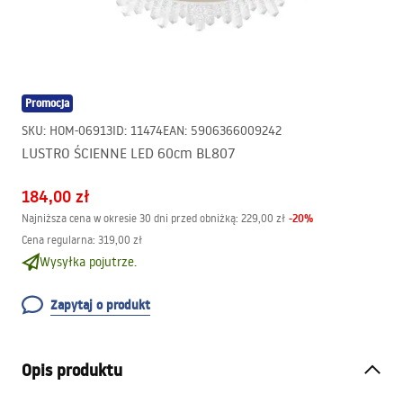
Promocja
SKU
:
HOM-06913
ID
:
11474
EAN
:
5906366009242
LUSTRO ŚCIENNE LED 60cm BL807
184,00 zł
-
20
%
Najniższa cena w okresie 30 dni przed obniżką:
229,00 zł
Cena regularna
:
319,00 zł
Wysyłka pojutrze.
Zapytaj o produkt
Opis produktu