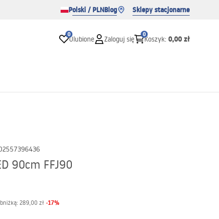
Polski / PLN
Blog
Sklepy stacjonarne
0
0
0,00 zł
Ulubione
Zaloguj się
Koszyk
:
02557396436
ED 90cm FFJ90
-
17
%
obniżką:
289,00 zł