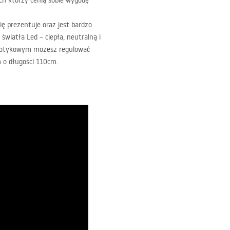
ych którzy cenią sobie wygodę
ię prezentuje oraz jest bardzo
wiatła Led – ciepła, neutralną i
 dotykowym możesz regulować
m o długości 110cm.