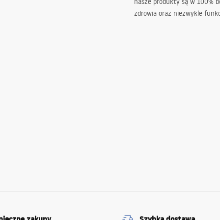
nasze produkty są w 100% b
zdrowia oraz niezwykle funkc
pieczne zakupy
Szybka dostawa