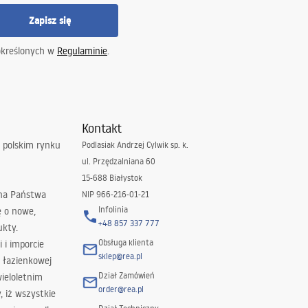
Zapisz się
określonych w
Regulaminie
.
Kontakt
 polskim rynku
Podlasiak Andrzej Cylwik sp. k.
ul. Przędzalniana 60
15-688 Białystok
 na Państwa
NIP 966-216-01-21
Infolinia
ę o nowe,
+48 857 337 777
ukty.
Obsługa klienta
i i imporcie
sklep@rea.pl
 łazienkowej
Dział Zamówień
wieloletnim
order@rea.pl
 iż wszystkie