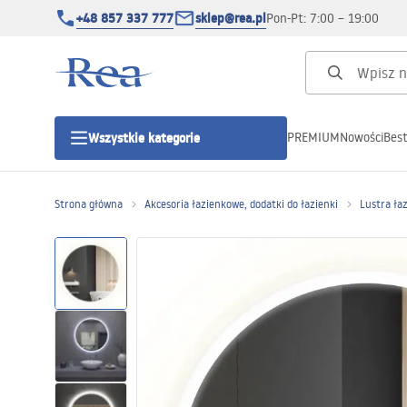
+48 857 337 777
sklep@rea.pl
Pon-Pt: 7:00 – 19:00
PREMIUM
Nowości
Best
Wszystkie kategorie
Kategorie produktowe
Strona główna
Akcesoria łazienkowe, dodatki do łazienki
Lustra ła
Kabiny prysznicowe
Drzwi prysznicowe
Brodziki prysznicowe
Odpływy liniowe