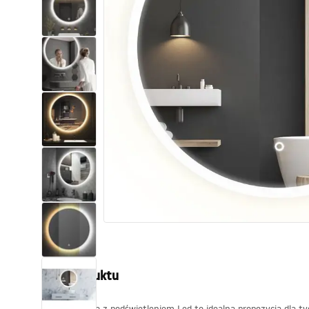
Toalety, ubikacje
Umywalki
Wanny i parawany
Baterie
Natryski
Kuchnia
Akcesoria i meble łazienkowe
Opis produktu