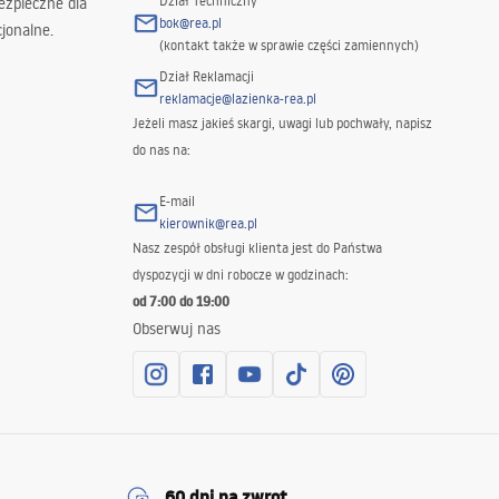
Dział Techniczny
ezpieczne dla
bok@rea.pl
jonalne.
(kontakt także w sprawie części zamiennych)
Dział Reklamacji
reklamacje@lazienka-rea.pl
Jeżeli masz jakieś skargi, uwagi lub pochwały, napisz
do nas na:
E-mail
kierownik@rea.pl
Nasz zespół obsługi klienta jest do Państwa
dyspozycji w dni robocze w godzinach:
od 7:00 do 19:00
Obserwuj nas
60 dni na zwrot