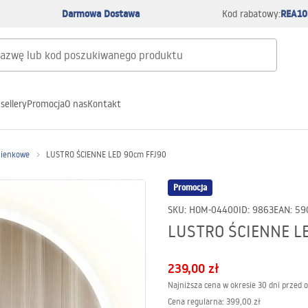
Darmowa Dostawa
REA10
Kod rabatowy:
sellery
Promocja
O nas
Kontakt
zienkowe
LUSTRO ŚCIENNE LED 90cm FFJ90
Promocja
SKU
:
HOM-04400
ID
:
9863
EAN
:
59
LUSTRO ŚCIENNE L
239,00 zł
Najniższa cena w okresie 30 dni przed 
Cena regularna
:
399,00 zł