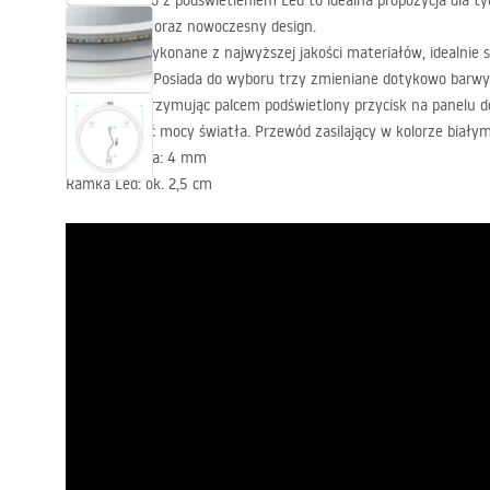
Okrągłe lustro z podświetleniem Led to idealna propozycja dla t
użytkowania oraz nowoczesny design.
Lustro jest wykonane z najwyższej jakości materiałów, idealnie s
wytrzymałe. Posiada do wyboru trzy zmieniane dotykowo barwy ś
zimną. Przytrzymując palcem podświetlony przycisk na panelu
intensywność mocy światła. Przewód zasilający w kolorze biały
Grubość lustra: 4 mm
Ramka Led: ok. 2,5 cm