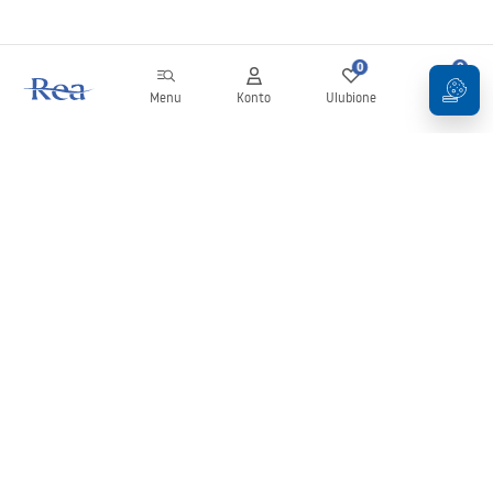
0
0
Menu
Konto
Ulubione
Koszyk
Newsletter
Bądź na bieżąco z nowościami i promocjami!
Zapisz się
Wprowadzając i zatwierdzając swoje dane wyrażasz zgodę na
otrzymywanie newslettera na zasadach określonych w
Regulaminie
.