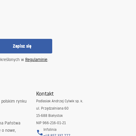
Zapisz się
określonych w
Regulaminie
.
Kontakt
 polskim rynku
Podlasiak Andrzej Cylwik sp. k.
ul. Przędzalniana 60
15-688 Białystok
 na Państwa
NIP 966-216-01-21
Infolinia
ę o nowe,
+48 857 337 777