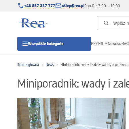
+48 857 337 777
sklep@rea.pl
Pon-Pt: 7:00 – 19:00
PREMIUM
Nowości
Best
Wszystkie kategorie
Kategorie produktowe
Strona główna
News
Miniporadnik: wady i zalety wanny z parawan
Kabiny prysznicowe
Miniporadnik: wady i z
Drzwi prysznicowe
Brodziki prysznicowe
Odpływy liniowe