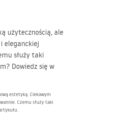
ką użytecznością, ale
i eleganckiej
emu służy taki
m? Dowiedz się w
tkową estetyką. Ciekawym
 wannie. Czemu służy taki
artykułu.