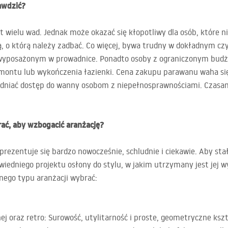
awdzić?
wielu wad. Jednak może okazać się kłopotliwy dla osób, które n
 o którą należy zadbać. Co więcej, bywa trudny w dokładnym czy
yposażonym w prowadnice. Ponadto osoby z ograniczonym budż
montu lub wykończenia łazienki. Cena zakupu parawanu waha się
niać dostęp do wanny osobom z niepełnosprawnościami. Czasami
ać, aby wzbogacić aranżację?
ezentuje się bardzo nowocześnie, schludnie i ciekawie. Aby stał
iedniego projektu osłony do stylu, w jakim utrzymany jest jej w
ego typu aranżacji wybrać:
nej oraz retro: Surowość, utylitarność i proste, geometryczne kszt