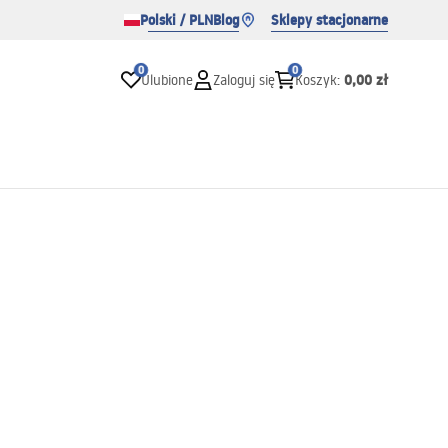
Polski / PLN
Blog
Sklepy stacjonarne
0
0
0,00 zł
Ulubione
Zaloguj się
Koszyk
: