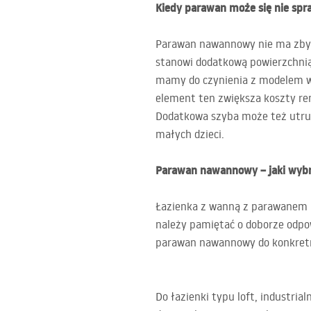
Kiedy parawan może się nie spr
Parawan nawannowy nie ma zbyt 
stanowi dodatkową powierzchnią,
mamy do czynienia z modelem w
element ten zwiększa koszty re
Dodatkowa szyba może też utrud
małych dzieci.
Parawan nawannowy – jaki wybr
Łazienka z wanną z parawanem pr
należy pamiętać o doborze odpow
parawan nawannowy do konkretn
Do łazienki typu loft, industrial