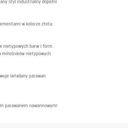
ny styl industrialny dopełni
elementami w kolorze złota.
e nietypowych barw i form.
la miłośników nietypowych
rowuje składany parawan
lowym parawanem nawannowym!