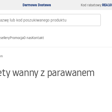
Darmowa Dostawa
REA10
Kod rabatowy:
sellery
Promocja
O nas
Kontakt
em
alety wanny z parawanem