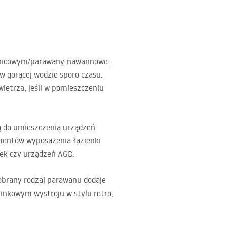
sznicowym/parawany-nawannowe-
w gorącej wodzie sporo czasu.
ietrza, jeśli w pomieszczeniu
ą do umieszczenia urządzeń
lementów wyposażenia łazienki
fek czy urządzeń
AGD
.
obrany rodzaj parawanu dodaje
inkowym wystroju w stylu retro,