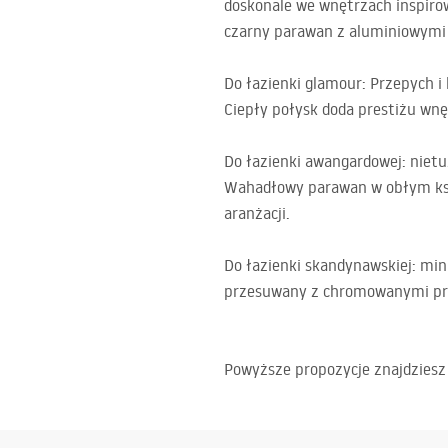
doskonale we wnętrzach inspirow
czarny parawan z aluminiowymi p
Do łazienki glamour: Przepych i
Ciepły połysk doda prestiżu wnę
Do łazienki awangardowej: niet
Wahadłowy parawan w obłym kszt
aranżacji.
Do łazienki skandynawskiej: min
przesuwany z chromowanymi pro
Powyższe propozycje znajdzies