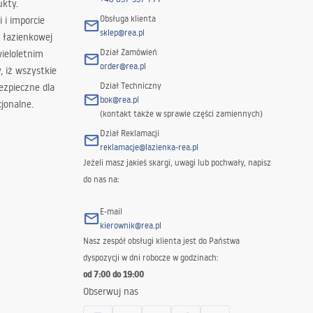
ukty.
Obsługa klienta
i i imporcie
sklep@rea.pl
 łazienkowej
Dział Zamówień
wieloletnim
order@rea.pl
 iż wszystkie
Dział Techniczny
ezpieczne dla
bok@rea.pl
jonalne.
(kontakt także w sprawie części zamiennych)
Dział Reklamacji
reklamacje@lazienka-rea.pl
Jeżeli masz jakieś skargi, uwagi lub pochwały, napisz
do nas na:
E-mail
kierownik@rea.pl
Nasz zespół obsługi klienta jest do Państwa
dyspozycji w dni robocze w godzinach:
od 7:00 do 19:00
Obserwuj nas