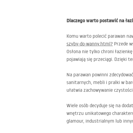
Dlaczego warto postawić na ła
Komu warto polecić parawan n
szyby-do-wanny.html?
Przede ws
Osłona nie tylko chroni łazienk
pojawiają się przeciągi. Dzięki 
Na parawan powinni zdecydować 
sanitarnych, mebli i pralki w b
ułatwia zachowywanie czystości 
Wiele osób decyduje się na dod
wnętrzu unikatowego charakteru
glamour, industrialnym lub inn