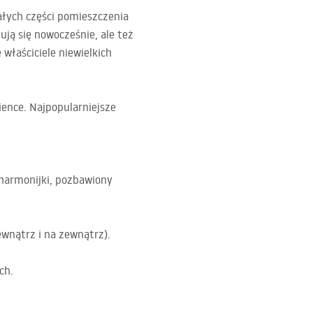
ych części pomieszczenia
ją się nowocześnie, ale też
właściciele niewielkich
ience. Najpopularniejsze
harmonijki, pozbawiony
wnątrz i na zewnątrz).
ch.