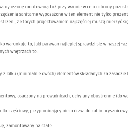
y osłonę montowaną tuż przy wannie w celu ochrony pozostał
ządzenia sanitarne wyposażone w ten element nie tylko prezentu
strzeni, z których projektowaniem najczęściej muszą mierzyć się 
ko warunkuje to, jaki parawan najlepiej sprawdzi się w naszej łaz
nych wnętrzach to:
 z kilku (minimalnie dwóch) elementów składanych za zasadzie 
ntowy, osadzony na prowadnicach, uchylany obustronnie (do we
ilkuczęściowy, przypominający nieco drzwi do kabin prysznicowy
się, zamontowany na stałe.