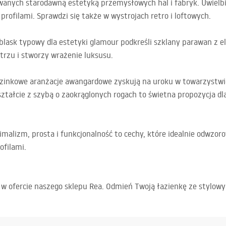
anych starodawną estetyką przemysłowych hal i fabryk. Uwielbia
rofilami. Sprawdzi się także w wystrojach retro i loftowych.
 blask typowy dla estetyki glamour podkreśli szklany parawan z 
trzu i stworzy wrażenie luksusu.
uzinkowe aranżacje awangardowe zyskują na uroku w towarzystwi
ałcie z szybą o zaokrąglonych rogach to świetna propozycja d
imalizm, prosta i funkcjonalność to cechy, które idealnie odwzo
filami.
z w ofercie naszego sklepu Rea. Odmień Twoją łazienkę ze sty