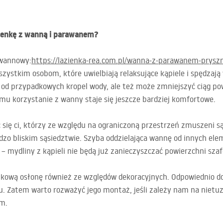
zienkę z wanną i parawanem?
awannowy:
https://lazienka-rea.com.pl/wanna-z-parawanem-pry
zystkim osobom, które uwielbiają relaksujące kąpiele i spędzają 
ę od przypadkowych kropel wody, ale też może zmniejszyć ciąg pow
temu korzystanie z wanny staje się jeszcze bardziej komfortowe.
się ci, którzy ze względu na ograniczoną przestrzeń zmuszeni s
ardzo bliskim sąsiedztwie. Szyba oddzielająca wannę od innych e
– mydliny z kąpieli nie będą już zanieczyszczać powierzchni sza
atkową osłonę również ze względów dekoracyjnych. Odpowiednio d
. Zatem warto rozważyć jego montaż, jeśli zależy nam na nietuz
ym.