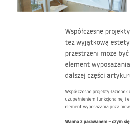
Toalety, ubikacje
Współczesne projekty 
Umywalki
też wyjątkową estety
Wanny i parawany
przestrzeni może być
element wyposażania
Baterie
dalszej części artykuł
Natryski
Współczesne projekty łazienek c
Kuchnia
uzupełnieniem funkcjonalnej i 
element wyposażania poza niewą
Akcesoria i meble łazienkowe
Wanna z parawanem – czym się