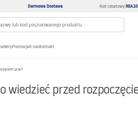
Darmowa Dostawa
REA10
Kod rabatowy:
sellery
Promocja
O nas
Kontakt
oczęciem prac?
o wiedzieć przed rozpoczęci