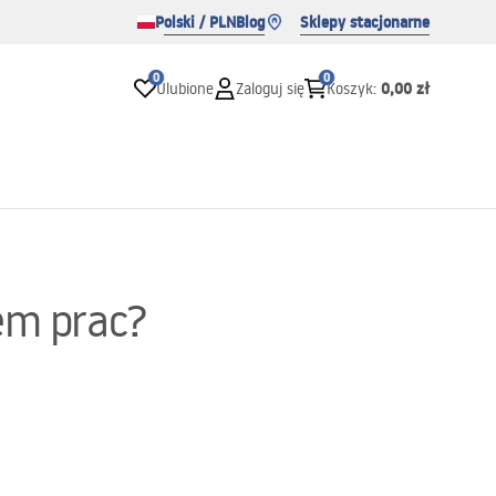
Polski / PLN
Blog
Sklepy stacjonarne
0
0
0,00 zł
Ulubione
Zaloguj się
Koszyk
:
em prac?