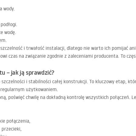
a wody.
 podłogi.
ce wodę.
nem.
zczelność i trwałość instalacji, dlatego nie warto ich pomijać a
owi czas na związanie zgodnie z zaleceniami producenta. To czę
 – jak ją sprawdzić?
zczelności i stabilności całej konstrukcji. To kluczowy etap, kt
d regularnym użytkowaniem.
ą, poświęć chwilę na dokładną kontrolę wszystkich połączeń. Lep
ie połączenia,
 przecieki,