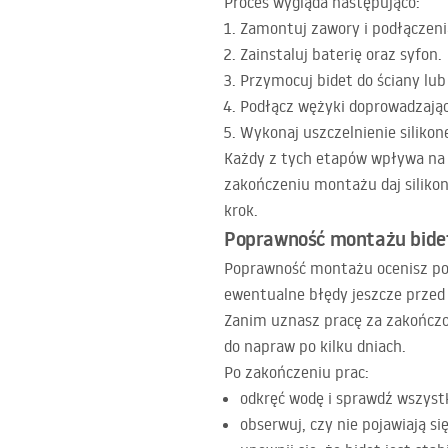
Proces wygląda następująco:
Zamontuj zawory i podłączeni
Zainstaluj baterię oraz syfon.
Przymocuj bidet do ściany lub
Podłącz wężyki doprowadzają
Wykonaj uszczelnienie siliko
Każdy z tych etapów wpływa na s
zakończeniu montażu daj silikon
krok.
Poprawność montażu bidetu
Poprawność montażu ocenisz po s
ewentualne błędy jeszcze prze
Zanim uznasz pracę za zakończon
do napraw po kilku dniach.
Po zakończeniu prac:
odkręć wodę i sprawdź wszystk
obserwuj, czy nie pojawiają się