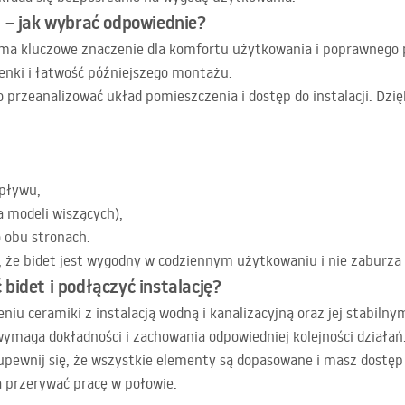
 – jak wybrać odpowiednie?
a kluczowe znaczenie dla komfortu użytkowania i poprawnego pod
enki i łatwość późniejszego montażu.
 przeanalizować układ pomieszczenia i dostęp do instalacji. Dzię
dpływu,
a modeli wiszących),
 obu stronach.
 że bidet jest wygodny w codziennym użytkowaniu i nie zaburza f
bidet i podłączyć instalację?
niu ceramiki z instalacją wodną i kanalizacyjną oraz jej stabil
wymaga dokładności i zachowania odpowiedniej kolejności działań
pewnij się, że wszystkie elementy są dopasowane i masz dostęp 
a przerywać pracę w połowie.