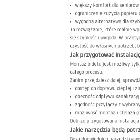
większy komfort dla seniorów 
ograniczenie zużycia papieru 
wygodną alternatywę dla szyb
To rozwiązanie, które realnie wp
się szybkość i wygoda. W prakty
czystość do własnych potrzeb, b
Jak przygotować instalacj
Montaż bidetu jest możliwy tylk
całego procesu.
Zanim przejdziesz dalej, sprawd
dostęp do dopływu ciepłej i z
obecność odpływu kanalizacyj
zgodność przyłączy z wybran
możliwość montażu stelaża (d
Dobrze przygotowana instalacja 
Jakie narzędzia będą pot
Bez odpowiednich narzędzi nawe