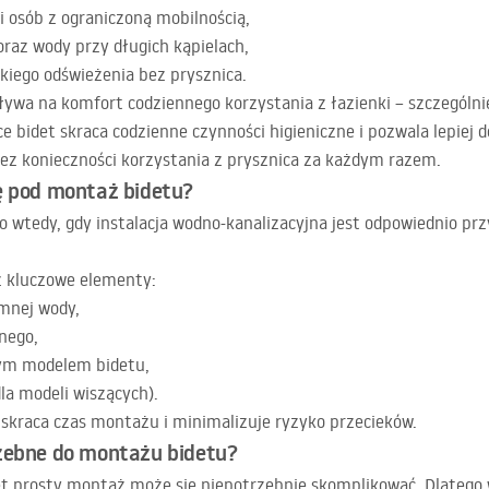
i osób z ograniczoną mobilnością,
oraz wody przy długich kąpielach,
kiego odświeżenia bez prysznica.
ływa na komfort codziennego korzystania z łazienki – szczególnie
ce bidet skraca codzienne czynności higieniczne i pozwala lepiej
ez konieczności korzystania z prysznica za każdym razem.
ę pod montaż bidetu?
o wtedy, gdy instalacja wodno-kanalizacyjna jest odpowiednio p
ź kluczowe elementy:
imnej wody,
nego,
ym modelem bidetu,
la modeli wiszących).
skraca czas montażu i minimalizuje ryzyko przecieków.
rzebne do montażu bidetu?
t prosty montaż może się niepotrzebnie skomplikować. Dlatego