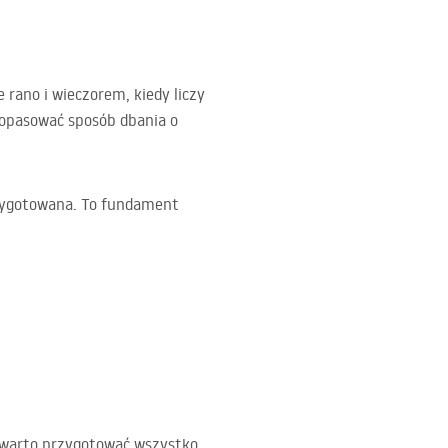
 rano i wieczorem, kiedy liczy
 dopasować sposób dbania o
rzygotowana. To fundament
 warto przygotować wszystko