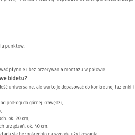
,
nia punktów,
.
wać płynnie i bez przerywania montażu w połowie.
we bidetu?
ść uniwersalne, ale warto je dopasować do konkretnej łazienki 
od podłogi do górnej krawędzi,
,
ch: ok. 20 cm,
ch urządzeń: ok. 40 cm.
ekłada się bezpośrednio na wygodę użytkowania.