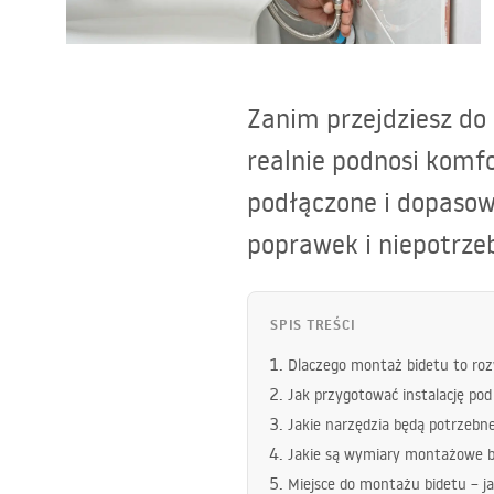
Toalety, ubikacje
Zanim przejdziesz do
Umywalki
realnie podnosi komfo
Wanny i parawany
podłączone i dopasow
poprawek i niepotrze
Baterie
Natryski
SPIS TREŚCI
Dlaczego montaż bidetu to ro
Kuchnia
Jak przygotować instalację po
Jakie narzędzia będą potrzebn
Akcesoria i meble łazienkowe
Jakie są wymiary montażowe b
Miejsce do montażu bidetu – j