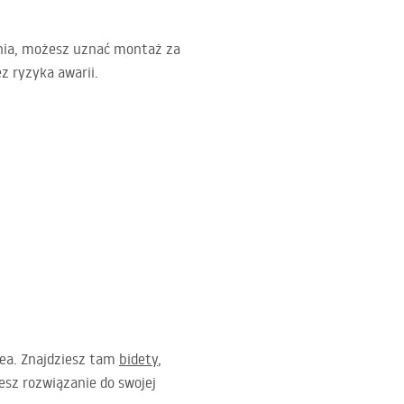
ania, możesz uznać montaż za
z ryzyka awarii.
Rea. Znajdziesz tam
bidety
,
esz rozwiązanie do swojej