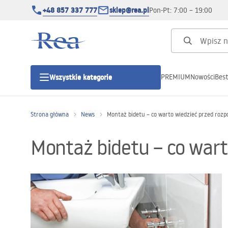
+48 857 337 777
sklep@rea.pl
Pon-Pt: 7:00 – 19:00
PREMIUM
Nowości
Best
Wszystkie kategorie
Kategorie produktowe
Strona główna
News
Montaż bidetu – co warto wiedzieć przed rozp
Kabiny prysznicowe
Montaż bidetu – co wart
Drzwi prysznicowe
Brodziki prysznicowe
Odpływy liniowe