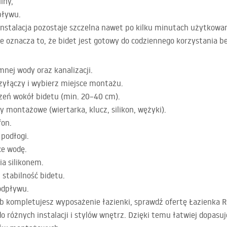
lny,
pływu.
a instalacja pozostaje szczelna nawet po kilku minutach użytkow
oznacza to, że bidet jest gotowy do codziennego korzystania be
mnej wody oraz kanalizacji.
zyłączy i wybierz miejsce montażu.
zeń wokół bidetu (min. 20–40 cm).
y montażowe (wiertarka, klucz, silikon, wężyki).
fon.
 podłogi.
ce wodę.
ia silikonem.
i stabilność bidetu.
 odpływu.
ub kompletujesz wyposażenie łazienki, sprawdź ofertę Łazienka 
o różnych instalacji i stylów wnętrz. Dzięki temu łatwiej dopasuj