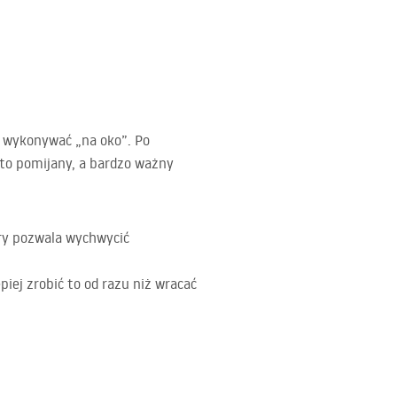
ni wykonywać „na oko”. Po
sto pomijany, a bardzo ważny
óry pozwala wychwycić
iej zrobić to od razu niż wracać