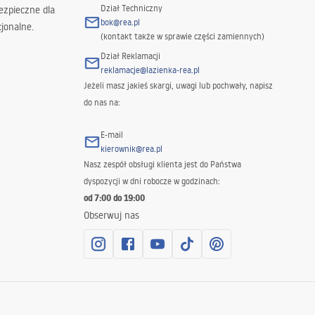
Dział Techniczny
ezpieczne dla
bok@rea.pl
jonalne.
(kontakt także w sprawie części zamiennych)
Dział Reklamacji
reklamacje@lazienka-rea.pl
Jeżeli masz jakieś skargi, uwagi lub pochwały, napisz
do nas na:
E-mail
kierownik@rea.pl
Nasz zespół obsługi klienta jest do Państwa
dyspozycji w dni robocze w godzinach:
od 7:00 do 19:00
Obserwuj nas