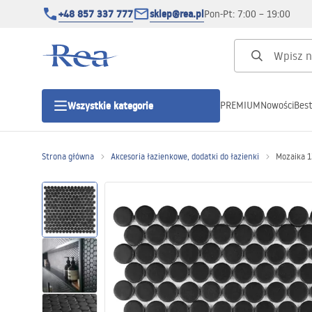
+48 857 337 777
sklep@rea.pl
Pon-Pt: 7:00 – 19:00
PREMIUM
Nowości
Best
Wszystkie kategorie
Kategorie produktowe
Strona główna
Akcesoria łazienkowe, dodatki do łazienki
Mozaika 
Kabiny prysznicowe
Drzwi prysznicowe
Brodziki prysznicowe
Odpływy liniowe