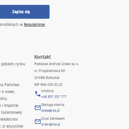
Zapisz się
określonych w
Regulaminie
.
Kontakt
 polskim rynku
Podlasiak Andrzej Cylwik sp. k.
ul. Przędzalniana 60
15-688 Białystok
 na Państwa
NIP 966-216-01-21
Infolinia
ę o nowe,
+48 857 337 777
ukty.
Obsługa klienta
i i imporcie
sklep@rea.pl
 łazienkowej
Dział Zamówień
wieloletnim
order@rea.pl
 iż wszystkie