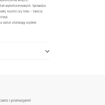
 wykończenia wnętrz.
etali wykończeniowych. Sprawdza
walki, kuchni czy holu – tworzy
żacji.
a siatce ułatwiają szybkie
ciami i promocjami!