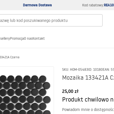
Darmowa Dostawa
REA10
Kod rabatowy:
sellery
Promocja
O nas
Kontakt
133421A Czarna
SKU
:
HOM-05483
ID
:
10180
EAN
:
5
Mozaika 133421A C
25,00 zł
Produkt chwilowo n
Powiadom mnie o dostępnośc