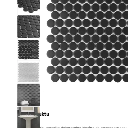
Toalety, ubikacje
Umywalki
Wanny i parawany
Baterie
Natryski
Kuchnia
Akcesoria i meble łazienkowe
Opis produktu