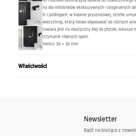
Wysokiej jakości mozaika dekoracyjna idealna do nowoczesnego
Zaprojektowana dla miłośników ekskluzywnych i oryginalnych d
się na ścianach i podłogach, w kabinie prysznicowej, strefie umy
efektowną powierzchnię, którą łatwo dopasować do różnych aran
Mozaika montowana jest na elastyczny klej do płytek; arkusze n
układanie i utrzymanie równych spoin.
Wymiary segmentu: 16 × 16 mm
Właściwości
Kolor:
Czarny
Materiał:
Ceramika
Szerokość (mm):
321
mm
Wysokość (mm):
290
mm
Newsletter
Głębokość (mm):
4
mm
Bądź na bieżąco z nowoś
Gwarancja
24 miesiące