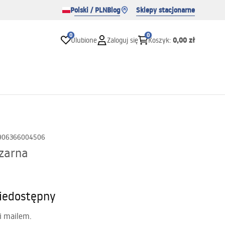
Polski / PLN
Blog
Sklepy stacjonarne
0
0
0,00 zł
Ulubione
Zaloguj się
Koszyk
:
906366004506
zarna
iedostępny
i mailem.