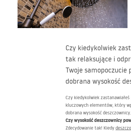
Toalety, ubikacje
Umywalki
Czy kiedykolwiek zast
Wanny i parawany
tak relaksujące i od
Baterie
Twoje samopoczucie p
dobrana wysokość des
Natryski
Czy kiedykolwiek zastanawiałeś 
Kuchnia
kluczowych elementów, który wp
dobrana wysokość deszczownicy.
Akcesoria i meble łazienkowe
Czy wysokość deszczownicy pow
Zdecydowanie tak! Kiedy
deszcz