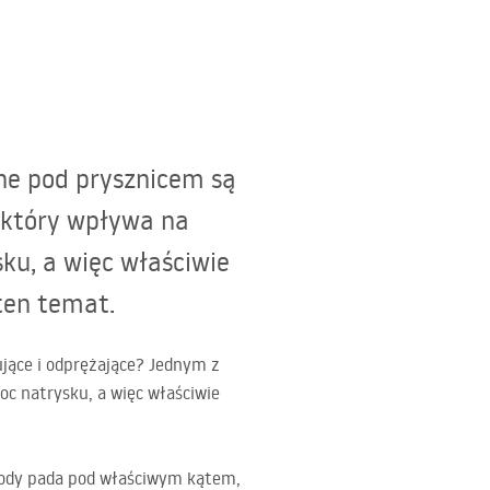
one pod prysznicem są
 który wpływa na
ku, a więc właściwie
ten temat.
ujące i odprężające? Jednym z
c natrysku, a więc właściwie
wody pada pod właściwym kątem,