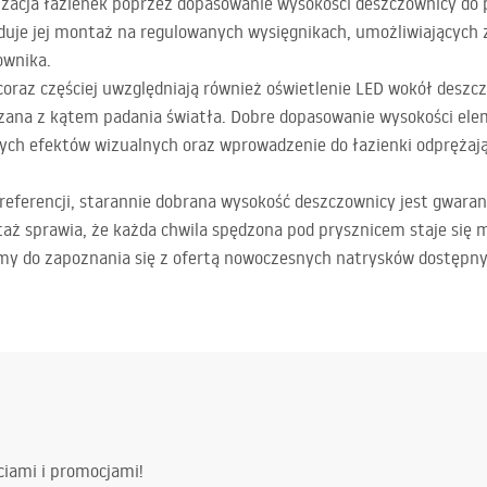
izacja łazienek poprzez dopasowanie wysokości deszczownicy do
uje jej montaż na regulowanych wysięgnikach, umożliwiających 
ownika.
oraz częściej uwzględniają również oświetlenie
LED
wokół deszcz
ązana z kątem padania światła. Dobre dopasowanie wysokości el
ch efektów wizualnych oraz wprowadzenie do łazienki odprężając
referencji, starannie dobrana wysokość deszczownicy jest gwaran
ż sprawia, że każda chwila spędzona pod prysznicem staje się 
my do zapoznania się z ofertą nowoczesnych natrysków dostępn
ciami i promocjami!