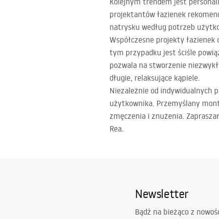
Kolejnym trendem jest personal
projektantów łazienek rekomend
natrysku według potrzeb użytk
Współczesne projekty łazienek c
tym przypadku jest ściśle powi
pozwala na stworzenie niezwykły
długie, relaksujące kąpiele.
Niezależnie od indywidualnych p
użytkownika. Przemyślany monta
zmęczenia i znużenia. Zaprasza
Rea.
Newsletter
Bądź na bieżąco z nowoś