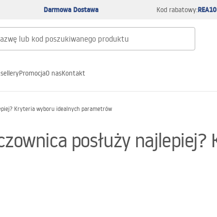
Darmowa Dostawa
REA10
Kod rabatowy:
sellery
Promocja
O nas
Kontakt
lepiej? Kryteria wyboru idealnych parametrów
czownica posłuży najlepiej?