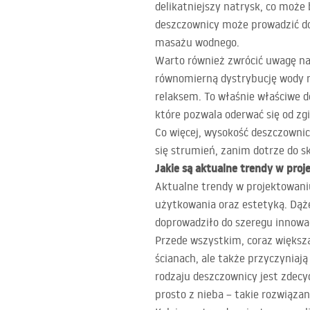
delikatniejszy natrysk, co może
deszczownicy może prowadzić do 
masażu wodnego.
Warto również zwrócić uwagę na
równomierną dystrybucję wody n
relaksem. To właśnie właściwe 
które pozwala oderwać się od zgi
Co więcej, wysokość deszczowni
się strumień, zanim dotrze do s
Jakie są aktualne trendy w pro
Aktualne trendy w projektowani
użytkowania oraz estetyką. Dąże
doprowadziło do szeregu innowa
Przede wszystkim, coraz większą
ścianach, ale także przyczyniaj
rodzaju deszczownicy jest zdecy
prosto z nieba – takie rozwiąza