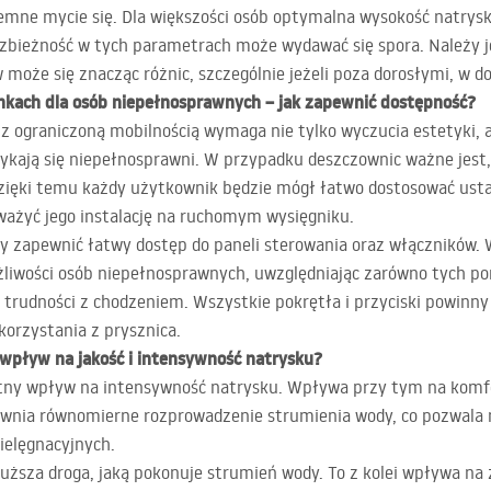
jemne mycie się. Dla większości osób optymalna wysokość natrys
zbieżność w tych parametrach może wydawać się spora. Należy j
że się znacząc różnic, szczególnie jeżeli poza dorosłymi, w do
nkach dla osób niepełnosprawnych – jak zapewnić dostępność?
 z ograniczoną mobilnością wymaga nie tylko wyczucia estetyki, 
ykają się niepełnosprawni. W przypadku deszczownic ważne jest,
Dzięki temu każdy użytkownik będzie mógł łatwo dostosować usta
zważyć jego instalację na ruchomym wysięgniku.
aby zapewnić łatwy dostęp do paneli sterowania oraz włączników
iwości osób niepełnosprawnych, uwzględniając zarówno tych po
ch trudności z chodzeniem. Wszystkie pokrętła i przyciski powinn
orzystania z prysznica.
wpływ na jakość i intensywność natrysku?
ny wpływ na intensywność natrysku. Wpływa przy tym na komfort
ia równomierne rozprowadzenie strumienia wody, co pozwala na
ielęgnacyjnych.
ższa droga, jaką pokonuje strumień wody. To z kolei wpływa na z