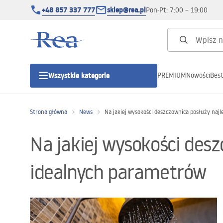
+48 857 337 777
sklep@rea.pl
Pon-Pt: 7:00 – 19:00
PREMIUM
Nowości
Best
Wszystkie kategorie
Kategorie produktowe
Strona główna
News
Na jakiej wysokości deszczownica posłuży naj
Kabiny prysznicowe
Na jakiej wysokości desz
Drzwi prysznicowe
idealnych parametrów
Brodziki prysznicowe
Odpływy liniowe