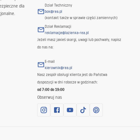
Dział Techniczny
ezpieczne dla
bok@rea.pl
jonalne.
(kontakt także w sprawie części zamiennych)
Dział Reklamacji
reklamacje@lazienka-rea.pl
Jeżeli masz jakieś skargi, uwagi lub pochwały, napisz
do nas na:
E-mail
kierownik@rea.pl
Nasz zespół obsługi klienta jest do Państwa
dyspozycji w dni robocze w godzinach:
od 7:00 do 19:00
Obserwuj nas