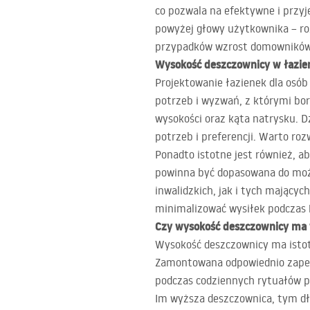
co pozwala na efektywne i przy
powyżej głowy użytkownika – ro
przypadków wzrost domowników mo
Wysokość deszczownicy w łazie
Projektowanie łazienek dla osób
potrzeb i wyzwań, z którymi bor
wysokości oraz kąta natrysku. 
potrzeb i preferencji. Warto ro
Ponadto istotne jest również, 
powinna być dopasowana do możl
inwalidzkich, jak i tych mający
minimalizować wysiłek podczas k
Czy wysokość deszczownicy ma 
Wysokość deszczownicy ma istot
Zamontowana odpowiednio zapewn
podczas codziennych rytuałów p
Im wyższa deszczownica, tym dłu