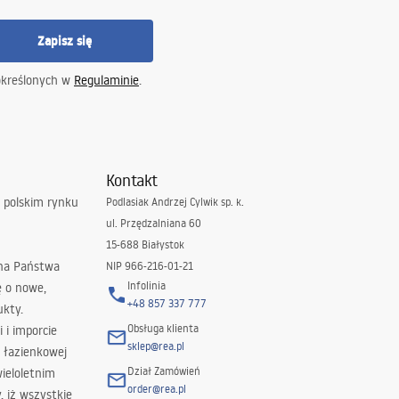
Zapisz się
określonych w
Regulaminie
.
Kontakt
 polskim rynku
Podlasiak Andrzej Cylwik sp. k.
ul. Przędzalniana 60
15-688 Białystok
 na Państwa
NIP 966-216-01-21
Infolinia
ę o nowe,
+48 857 337 777
ukty.
Obsługa klienta
i i imporcie
sklep@rea.pl
 łazienkowej
Dział Zamówień
wieloletnim
order@rea.pl
 iż wszystkie