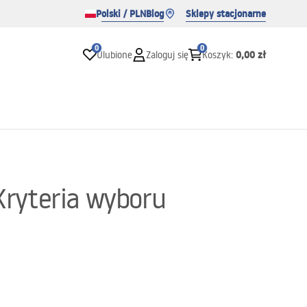
Polski / PLN
Blog
Sklepy stacjonarne
0
0
0,00 zł
Ulubione
Zaloguj się
Koszyk
:
 Kryteria wyboru