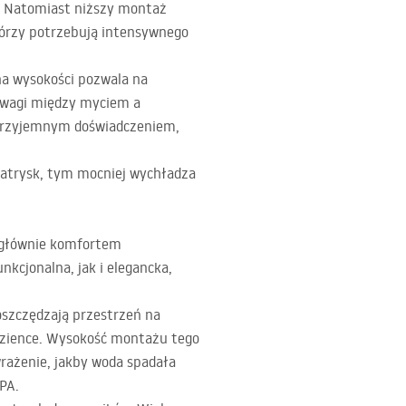
a. Natomiast niższy montaż
tórzy potrzebują intensywnego
na wysokości pozwala na
nowagi między myciem a
ę przyjemnym doświadczeniem,
atrysk, tym mocniej wychładza
ę głównie komfortem
nkcjonalna, jak i elegancka,
oszczędzają przestrzeń na
łazience. Wysokość montażu tego
rażenie, jakby woda spadała
PA
.