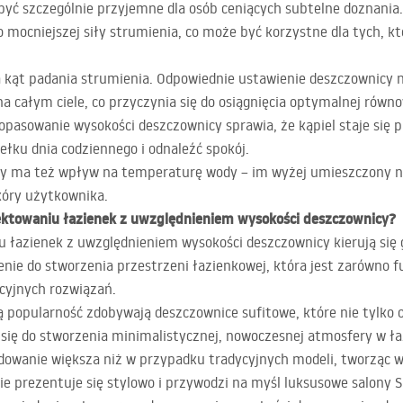
 być szczególnie przyjemne dla osób ceniących subtelne doznani
mocniejszej siły strumienia, co może być korzystne dla tych, k
 kąt padania strumienia. Odpowiednie ustawienie deszczownicy 
a całym ciele, co przyczynia się do osiągnięcia optymalnej rów
dopasowanie wysokości deszczownicy sprawia, że kąpiel staje si
ełku dnia codziennego i odnaleźć spokój.
cy ma też wpływ na temperaturę wody – im wyżej umieszczony n
kóry użytkownika.
jektowaniu łazienek z uwzględnieniem wysokości deszczownicy?
u łazienek z uwzględnieniem wysokości deszczownicy kierują si
nie do stworzenia przestrzeni łazienkowej, która jest zarówno fu
cyjnych rozwiązań.
 popularność zdobywają deszczownice sufitowe, które nie tylko 
ą się do stworzenia minimalistycznej, nowoczesnej atmosfery w 
dowanie większa niż w przypadku tradycyjnych modeli, tworząc w
nie prezentuje się stylowo i przywodzi na myśl luksusowe salony
S