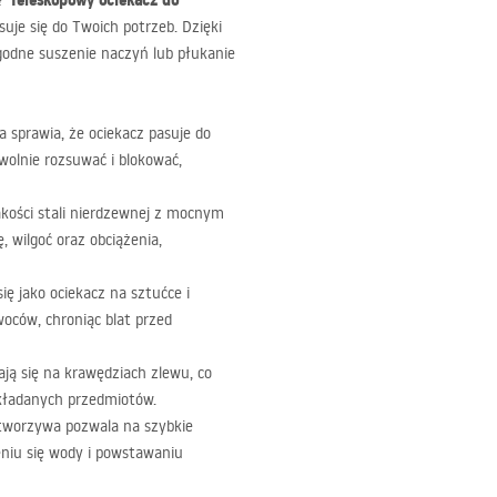
Teleskopowy ociekacz do
i?
uje się do Twoich potrzeb. Dzięki
godne suszenie naczyń lub płukanie
 sprawia, że ociekacz pasuje do
olnie rozsuwać i blokować,
akości stali nierdzewnej z mocnym
wilgoć oraz obciążenia,
ę jako ociekacz na sztućce i
woców, chroniąc blat przed
ają się na krawędziach zlewu, co
dkładanych przedmiotów.
 tworzywa pozwala na szybkie
niu się wody i powstawaniu