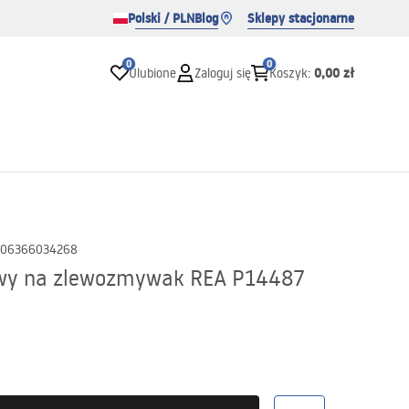
Polski / PLN
Blog
Sklepy stacjonarne
0
0
0,00 zł
Ulubione
Zaloguj się
Koszyk
:
06366034268
owy na zlewozmywak REA P14487