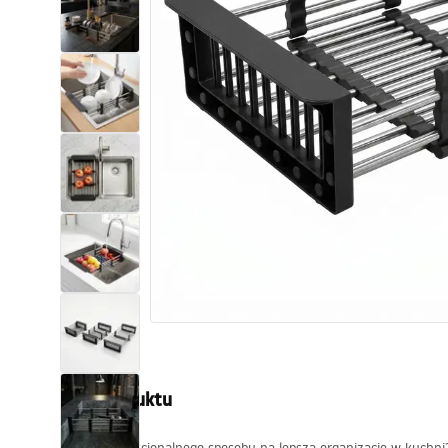
Toalety, ubikacje
Umywalki
Wanny i parawany
Baterie
Natryski
Kuchnia
Akcesoria i meble łazienkowe
Opis produktu