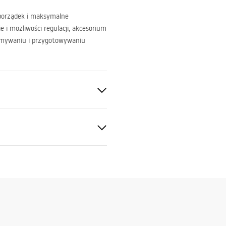
 porządek i maksymalne
 i możliwości regulacji, akcesorium
zmywaniu i przygotowywaniu
ywo sztuczne