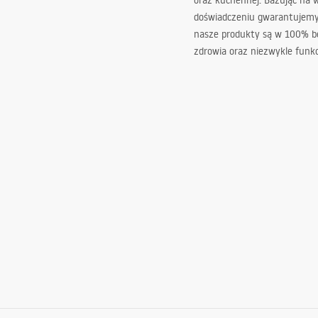
oraz kuchennej. Bazując na 
doświadczeniu gwarantujemy,
nasze produkty są w 100% b
zdrowia oraz niezwykle funkc