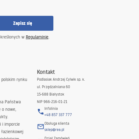
Zapisz się
określonych w
Regulaminie
.
Kontakt
 polskim rynku
Podlasiak Andrzej Cylwik sp. k.
ul. Przędzalniana 60
15-688 Białystok
 na Państwa
NIP 966-216-01-21
Infolinia
ę o nowe,
+48 857 337 777
ukty.
Obsługa klienta
i i imporcie
sklep@rea.pl
 łazienkowej
Dział Zamówień