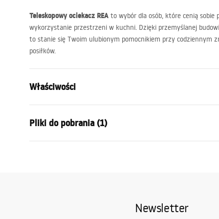
Teleskopowy ociekacz
REA
to wybór dla osób, które cenią sobie
wykorzystanie przestrzeni w kuchni. Dzięki przemyślanej budowie
to stanie się Twoim ulubionym pomocnikiem przy codziennym 
posiłków.
Właściwości
Kolor
Czarny
Pliki do pobrania (1)
Materiał
Stal, Tworz
Długość (mm)
470
mm
Warunki gwarancji
Wysokość (mm)
90
mm
Warranty_Terms_and_Conditions_Accessories_-_24.pdf
Szerokość (mm)
225
mm
Kod producenta
P14487
Newsletter
Gwarancja
24 miesiące