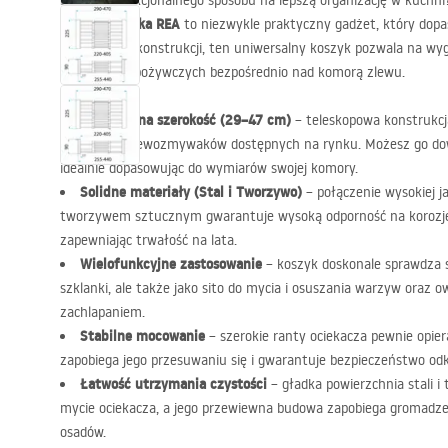
Szukasz funkcjonalnego sposobu na lepszą organizację w kuchn
zlewozmywaka
REA
to niezwykle praktyczny gadżet, który dopas
regulowanej konstrukcji, ten uniwersalny koszyk pozwala na wy
produktów spożywczych bezpośrednio nad komorą zlewu.
Regulowana szerokość (29–47 cm)
– teleskopowa konstrukcja
większości zlewozmywaków dostępnych na rynku. Możesz go dow
idealnie dopasowując do wymiarów swojej komory.
Solidne materiały (Stal i Tworzywo)
– połączenie wysokiej j
tworzywem sztucznym gwarantuje wysoką odporność na korozję, 
zapewniając trwałość na lata.
Wielofunkcyjne zastosowanie
– koszyk doskonale sprawdza si
szklanki, ale także jako sito do mycia i osuszania warzyw oraz o
zachlapaniem.
Stabilne mocowanie
– szerokie ranty ociekacza pewnie opier
zapobiega jego przesuwaniu się i gwarantuje bezpieczeństwo o
Łatwość utrzymania czystości
– gładka powierzchnia stali i
mycie ociekacza, a jego przewiewna budowa zapobiega gromadze
osadów.