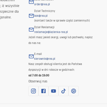
wieloletnim
order@rea.pl
 iż wszystkie
Dział Techniczny
ezpieczne dla
bok@rea.pl
jonalne.
(kontakt także w sprawie części zamiennych)
Dział Reklamacji
reklamacje@lazienka-rea.pl
Jeżeli masz jakieś skargi, uwagi lub pochwały, napisz
do nas na:
E-mail
kierownik@rea.pl
Nasz zespół obsługi klienta jest do Państwa
dyspozycji w dni robocze w godzinach:
od 7:00 do 19:00
Obserwuj nas