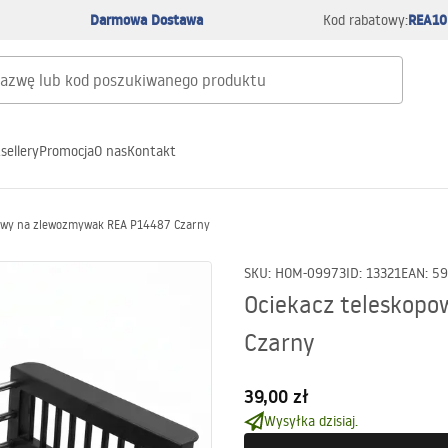
Darmowa Dostawa
REA10
Kod rabatowy:
sellery
Promocja
O nas
Kontakt
powy na zlewozmywak REA P14487 Czarny
SKU
:
HOM-09973
ID
:
13321
EAN
:
59
Ociekacz teleskop
Czarny
39,00 zł
Wysyłka dzisiaj.