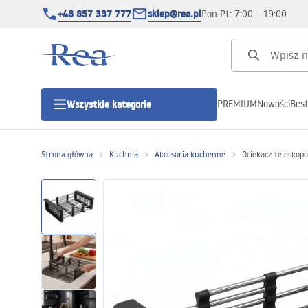
+48 857 337 777
sklep@rea.pl
Pon-Pt: 7:00 – 19:00
PREMIUM
Nowości
Best
Wszystkie kategorie
Kategorie produktowe
Strona główna
Kuchnia
Akcesoria kuchenne
Ociekacz telesko
Kabiny prysznicowe
Drzwi prysznicowe
Brodziki prysznicowe
Odpływy liniowe