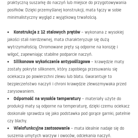
praktyczną suszarkę do naczyń lub miejsce do przygotowywania
posiłków. Dzięki przemyślanej konstrukcji, mata łączy w sobie
minimalistyczny wygląd z wyjątkową trwałością.
Konstrukcja z 12 stalowych prętów
– wykonana z wysokiej
jakości stali nierdzewnej, mata charakteryzuje się dużą
wytrzymałością. Chromowane pręty są odporne na korozję i
wilgoć, zapewniając stabilne podparcie naczyń.
Silikonowe wykończenie antypoślizgowe
– krawędzie maty
zostały pokryte silikonem, który zapobiega przesuwaniu się
ociekacza po powierzchni zlewu lub blatu. Gwarantuje to
bezpieczeństwo naczyń i chroni krawędzie zlewozmywaka przed
zarysowaniem.
Odporność na wysokie temperatury
– materiały użyte do
produkcji maty są odporne na temperaturę, dzięki czemu ociekacz
doskonale sprawdza się jako podstawka pod gorące garnki, patelnie
czy blachy.
Wielofunkcyjne zastosowanie
– mata idealnie nadaje się do
suszenia umytych warzyw i owoców, odciekania naczyń.