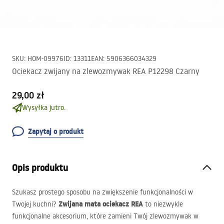
SKU
:
HOM-09976
ID
:
13311
EAN
:
5906366034329
Ociekacz zwijany na zlewozmywak REA P12298 Czarny
29,00 zł
Wysyłka jutro.
Zapytaj o produkt
Opis produktu
Szukasz prostego sposobu na zwiększenie funkcjonalności w
Zwijana mata ociekacz
REA
Twojej kuchni?
to niezwykle
funkcjonalne akcesorium, które zamieni Twój zlewozmywak w