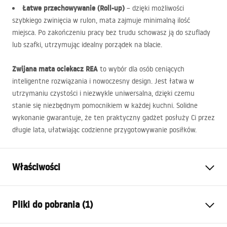
Łatwe przechowywanie (Roll-up)
– dzięki możliwości
szybkiego zwinięcia w rulon, mata zajmuje minimalną ilość
miejsca. Po zakończeniu pracy bez trudu schowasz ją do szuflady
lub szafki, utrzymując idealny porządek na blacie.
Zwijana mata ociekacz
REA
to wybór dla osób ceniących
inteligentne rozwiązania i nowoczesny design. Jest łatwa w
utrzymaniu czystości i niezwykle uniwersalna, dzięki czemu
stanie się niezbędnym pomocnikiem w każdej kuchni. Solidne
wykonanie gwarantuje, że ten praktyczny gadżet posłuży Ci przez
długie lata, ułatwiając codzienne przygotowywanie posiłków.
Właściwości
Kolor
Czarny
Pliki do pobrania (1)
Materiał
Stal, Tworzywo sztuczne
Długość (mm)
380
mm