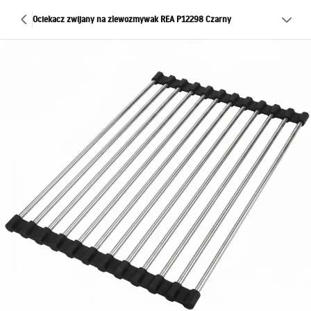
Ociekacz zwijany na zlewozmywak REA P12298 Czarny