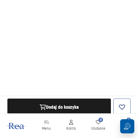
Dodaj do koszyka
0
0
Menu
Konto
Ulubione
Koszyk