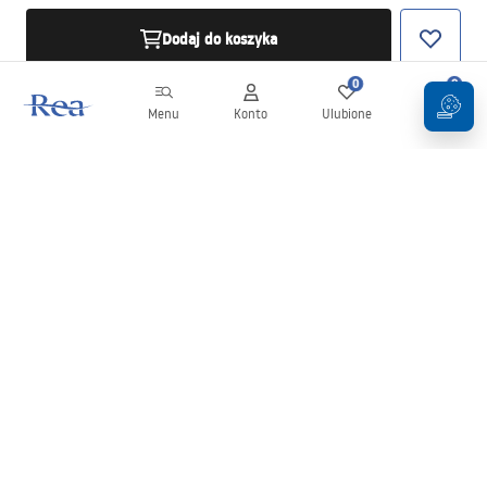
Dodaj do koszyka
0
0
Menu
Konto
Ulubione
Koszyk
Newsletter
Bądź na bieżąco z nowościami i promocjami!
Zapisz się
Wprowadzając i zatwierdzając swoje dane wyrażasz zgodę na
otrzymywanie newslettera na zasadach określonych w
Regulaminie
.