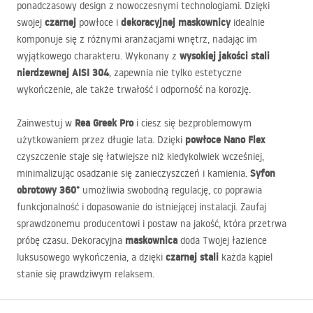
ponadczasowy design z nowoczesnymi technologiami. Dzięki
czarnej
dekoracyjnej maskownicy
swojej
powłoce i
idealnie
komponuje się z różnymi aranżacjami wnętrz, nadając im
wysokiej jakości stali
wyjątkowego charakteru. Wykonany z
nierdzewnej
AISI
304
, zapewnia nie tylko estetyczne
wykończenie, ale także trwałość i odporność na korozję.
Rea Greek Pro
Zainwestuj w
i ciesz się bezproblemowym
powłoce Nano Flex
użytkowaniem przez długie lata. Dzięki
czyszczenie staje się łatwiejsze niż kiedykolwiek wcześniej,
Syfon
minimalizując osadzanie się zanieczyszczeń i kamienia.
obrotowy 360°
umożliwia swobodną regulację, co poprawia
funkcjonalność i dopasowanie do istniejącej instalacji. Zaufaj
sprawdzonemu producentowi i postaw na jakość, która przetrwa
maskownica
próbę czasu. Dekoracyjna
doda Twojej łazience
czarnej stali
luksusowego wykończenia, a dzięki
każda kąpiel
stanie się prawdziwym relaksem.