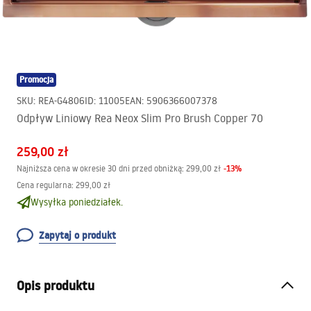
Promocja
SKU
:
REA-G4806
ID
:
11005
EAN
:
5906366007378
Odpływ Liniowy Rea Neox Slim Pro Brush Copper 70
259,00 zł
-
13
%
Najniższa cena w okresie 30 dni przed obniżką:
299,00 zł
Cena regularna
:
299,00 zł
Wysyłka poniedziałek.
Zapytaj o produkt
Opis produktu