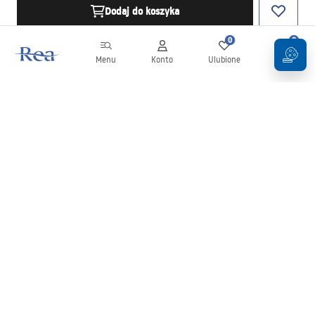
Dodaj do koszyka
0
0
Menu
Konto
Ulubione
Koszyk
Newsletter
Bądź na bieżąco z nowościami i promocjami!
Zapisz się
Wprowadzając i zatwierdzając swoje dane wyrażasz zgodę na
otrzymywanie newslettera na zasadach określonych w
Regulaminie
.