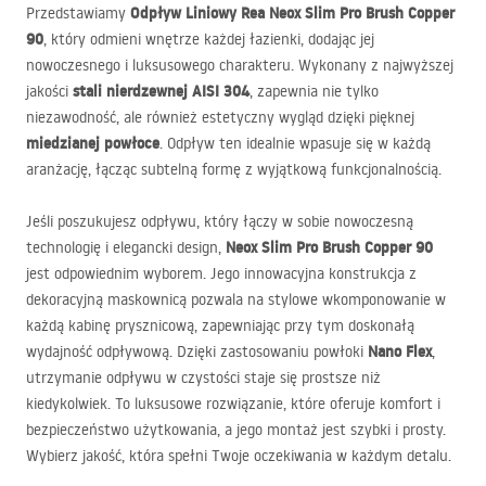
Odpływ Liniowy Rea Neox Slim Pro Brush Copper
Przedstawiamy
90
, który odmieni wnętrze każdej łazienki, dodając jej
nowoczesnego i luksusowego charakteru. Wykonany z najwyższej
stali nierdzewnej
AISI
304
jakości
, zapewnia nie tylko
niezawodność, ale również estetyczny wygląd dzięki pięknej
miedzianej powłoce
. Odpływ ten idealnie wpasuje się w każdą
aranżację, łącząc subtelną formę z wyjątkową funkcjonalnością.
Jeśli poszukujesz odpływu, który łączy w sobie nowoczesną
Neox Slim Pro Brush Copper 90
technologię i elegancki design,
jest odpowiednim wyborem. Jego innowacyjna konstrukcja z
dekoracyjną maskownicą pozwala na stylowe wkomponowanie w
każdą kabinę prysznicową, zapewniając przy tym doskonałą
Nano Flex
wydajność odpływową. Dzięki zastosowaniu powłoki
,
utrzymanie odpływu w czystości staje się prostsze niż
kiedykolwiek. To luksusowe rozwiązanie, które oferuje komfort i
bezpieczeństwo użytkowania, a jego montaż jest szybki i prosty.
Wybierz jakość, która spełni Twoje oczekiwania w każdym detalu.