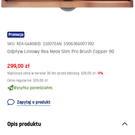
Promocja
SKU
:
REA-G4808
ID
:
11007
EAN
:
5906366007392
Odpływ Liniowy Rea Neox Slim Pro Brush Copper 90
299,00 zł
-
9
%
Najniższa cena w okresie 30 dni przed obniżką:
329,00 zł
Cena regularna
:
329,00 zł
Wysyłka poniedziałek.
Zapytaj o produkt
Opis produktu