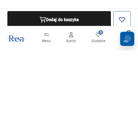
Dodaj do koszyka
0
0
Menu
Konto
Ulubione
Koszyk
Newsletter
Bądź na bieżąco z nowościami i promocjami!
Zapisz się
Wprowadzając i zatwierdzając swoje dane wyrażasz zgodę na