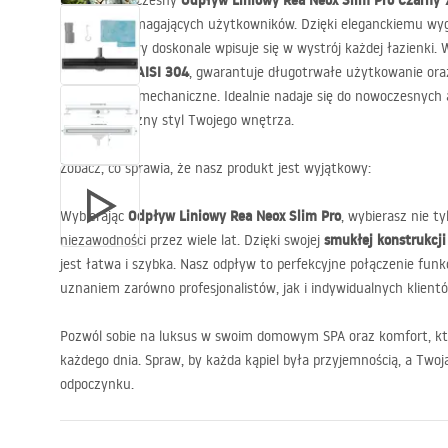
Odpływ Liniowy Rea Neox Slim Pro Czarny
Poznaj nowoczesny
potrzeby wymagających użytkowników. Dzięki eleganckiemu wygl
odpływ liniowy doskonale wpisuje się w wystrój każdej łazienki. 
AISI
304
nierdzewnej
, gwarantuje długotrwałe użytkowanie oraz
uszkodzenia mechaniczne. Idealnie nadaje się do nowoczesnych a
minimalistyczny styl Twojego wnętrza.
Zobacz, co sprawia, że nasz produkt jest wyjątkowy:
Odpływ Liniowy Rea Neox Slim Pro
Wybierając
, wybierasz nie t
smukłej konstrukcj
niezawodności przez wiele lat. Dzięki swojej
jest łatwa i szybka. Nasz odpływ to perfekcyjne połączenie funkcj
uznaniem zarówno profesjonalistów, jak i indywidualnych klientó
Pozwól sobie na luksus w swoim domowym
SPA
oraz komfort, kt
każdego dnia. Spraw, by każda kąpiel była przyjemnością, a Twoj
odpoczynku.