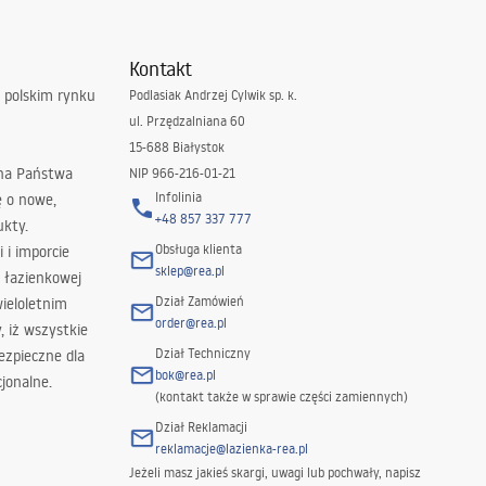
Kontakt
 polskim rynku
Podlasiak Andrzej Cylwik sp. k.
ul. Przędzalniana 60
15-688 Białystok
 na Państwa
NIP 966-216-01-21
Infolinia
ę o nowe,
+48 857 337 777
ukty.
Obsługa klienta
i i imporcie
sklep@rea.pl
 łazienkowej
Dział Zamówień
wieloletnim
order@rea.pl
 iż wszystkie
Dział Techniczny
ezpieczne dla
bok@rea.pl
jonalne.
(kontakt także w sprawie części zamiennych)
Dział Reklamacji
reklamacje@lazienka-rea.pl
Jeżeli masz jakieś skargi, uwagi lub pochwały, napisz