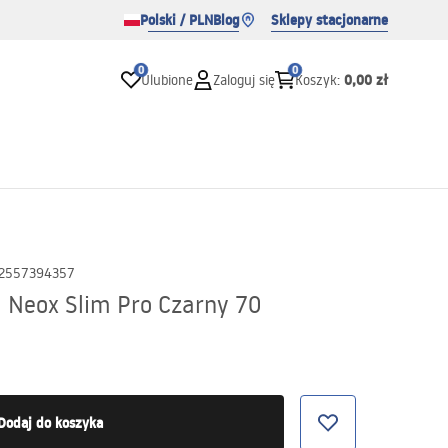
Polski / PLN
Blog
Sklepy stacjonarne
0
0
0,00 zł
Ulubione
Zaloguj się
Koszyk
:
2557394357
 Neox Slim Pro Czarny 70
Dodaj do koszyka