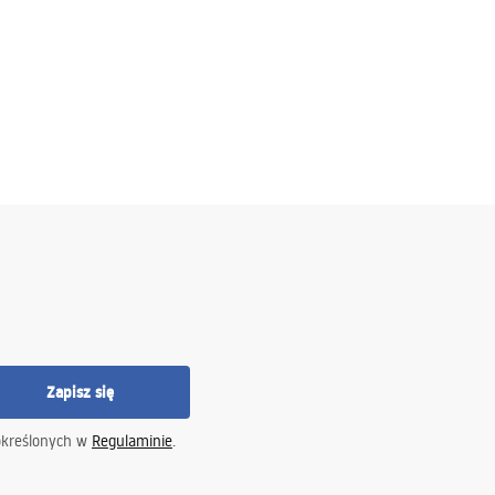
Zapisz się
określonych w
Regulaminie
.