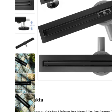
Toalety, ubikacje
Umywalki
Wanny i parawany
Baterie
Natryski
Kuchnia
Akcesoria i meble łazienkowe
Opis produktu