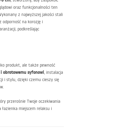
 70 cm
, stworzony, aby zaspokoić
ądowi oraz funkcjonalności ten
Wykonany z najwyższej jakości stali
 odporność na korozję i
ranżacji, podkreślając
ylko produkt, ale także pewność
i i obrotowemu syfonowi
, instalacja
i i stylu, dzięki czemu cieszy się
w.
óry przerośnie Twoje oczekiwania
a łazienka miejscem relaksu i