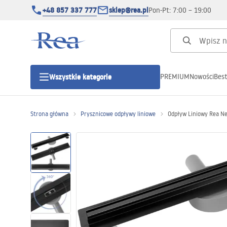
+48 857 337 777
sklep@rea.pl
Pon-Pt: 7:00 – 19:00
PREMIUM
Nowości
Best
Wszystkie kategorie
Kategorie produktowe
Strona główna
Prysznicowe odpływy liniowe
Odpływ Liniowy Rea Ne
Kabiny prysznicowe
Drzwi prysznicowe
Brodziki prysznicowe
Odpływy liniowe