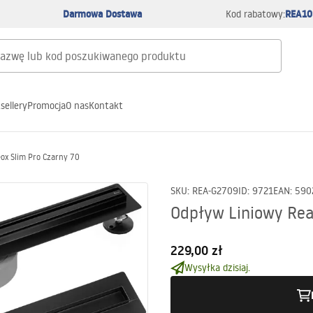
Darmowa Dostawa
REA10
Kod rabatowy:
sellery
Promocja
O nas
Kontakt
ox Slim Pro Czarny 70
SKU
:
REA-G2709
ID
:
9721
EAN
:
590
Odpływ Liniowy Rea
229,00 zł
Wysyłka dzisiaj.