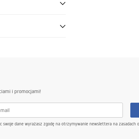
60°
ewna AISI 304
a
ciami i promocjami!
y na szczelność konstrukcji
4 miesiące pozostałe elementy
ąc swoje dane wyrażasz zgodę na otrzymywanie newslettera na zasadach 