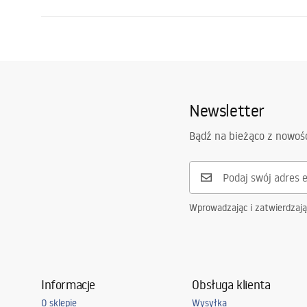
Długość odpływu (cm)
100
Instrukcja montażu
Materiał odpływu
Stal nierdz
LINEAR-3.pdf
Kolor
Stal szczo
Maskownica
Dekoracyjn
Newsletter
Przepustowość
0,45 l/s
Powłoka
Nano Flex
Bądź na bieżąco z nowoś
Gwarancja
120 miesięc
stalowej, 2
Wprowadzając i zatwierdzaj
Informacje
Obsługa klienta
O sklepie
Wysyłka