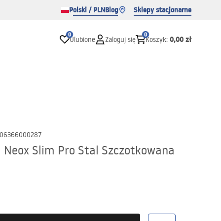
Polski / PLN
Blog
Sklepy stacjonarne
0
0
0,00 zł
Ulubione
Zaloguj się
Koszyk
:
06366000287
 Neox Slim Pro Stal Szczotkowana