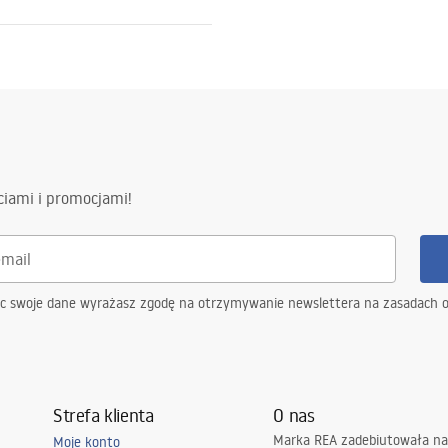
ewna AISI 304
tkowana
a
ciami i promocjami!
y na szczelność konstrukcji
4 miesiące pozostałe elementy
ąc swoje dane wyrażasz zgodę na otrzymywanie newslettera na zasadach 
Strefa klienta
O nas
Marka REA zadebiutowała na
Moje konto