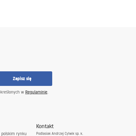
Zapisz się
określonych w
Regulaminie
.
Kontakt
 polskim rynku
Podlasiak Andrzej Cylwik sp. k.