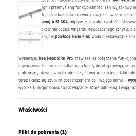
Rea Neox Sl
Odkryj nowoczesność i jakość z odpływem liniowym
elegancki design i przemyślaną funkcjonalność. Ten wyjątkowy o
każdej łazienki, gdzie każda kropla wody znajdzie swoje miejsce
stali nierdzewnej
AISI
304
, odpływ zapewnia trwałość i niezaw
stalowa powierzchnia dodaje wnętrzu nowoczesnego sznytu, a t
powłoce Nano Flex
Dzięki innowacyjnej
, woda błyskawicznie ście
osadów.
Rea Neox Slim Pro
Wybierając
, stawiasz na połączenie funkcjonal
nowoczesna technologia i dbałość o każdy detal sprawiają, że prod
praktyczny. Nawet w najtrudniejszych warunkach jego działani
wys
teraz i ciesz się szybkim dostarczeniem do Twojego domu –
wysoka funkcjonalność to rozwiązanie, które odmienią Twoją łaz
Właściwości
Typ odpływu
Slim
Pliki do pobrania (1)
Typ syfonu
obrotowy 3