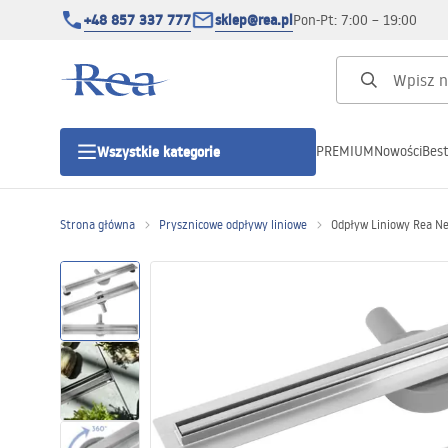
+48 857 337 777
sklep@rea.pl
Pon-Pt: 7:00 – 19:00
PREMIUM
Nowości
Best
Wszystkie kategorie
Kategorie produktowe
Strona główna
Prysznicowe odpływy liniowe
Odpływ Liniowy Rea Ne
Kabiny prysznicowe
Drzwi prysznicowe
Brodziki prysznicowe
Odpływy liniowe