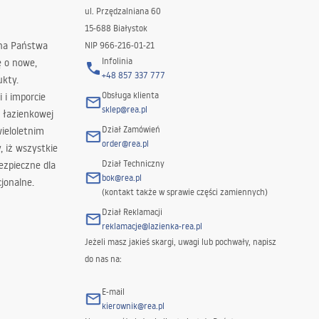
ul. Przędzalniana 60
15-688 Białystok
 na Państwa
NIP 966-216-01-21
Infolinia
ę o nowe,
+48 857 337 777
ukty.
Obsługa klienta
i i imporcie
sklep@rea.pl
 łazienkowej
Dział Zamówień
wieloletnim
order@rea.pl
 iż wszystkie
Dział Techniczny
ezpieczne dla
bok@rea.pl
jonalne.
(kontakt także w sprawie części zamiennych)
Dział Reklamacji
reklamacje@lazienka-rea.pl
Jeżeli masz jakieś skargi, uwagi lub pochwały, napisz
do nas na:
E-mail
kierownik@rea.pl