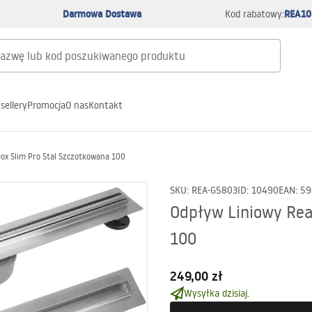
Darmowa Dostawa
REA10
Kod rabatowy:
sellery
Promocja
O nas
Kontakt
ox Slim Pro Stal Szczotkowana 100
SKU
:
REA-G5803
ID
:
10490
EAN
:
59
Odpływ Liniowy Rea
100
249,00 zł
Wysyłka dzisiaj.