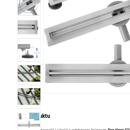
Toalety, ubikacje
Umywalki
Wanny i parawany
Baterie
Natryski
Kuchnia
Akcesoria i meble łazienkowe
Opis produktu