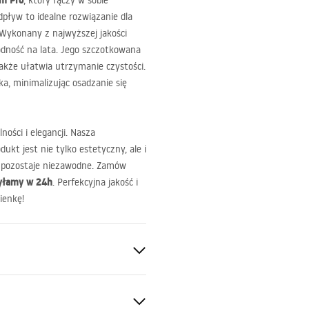
im Pro
, który łączy w sobie
dpływ to idealne rozwiązanie dla
. Wykonany z najwyższej jakości
odność na lata. Jego szczotkowana
akże ułatwia utrzymanie czystości.
ka, minimalizując osadzanie się
ności i elegancji. Nasza
ukt jest nie tylko estetyczny, ale i
e pozostaje niezawodne. Zamów
yłamy w 24h
. Perfekcyjna jakość i
ienkę!
60°