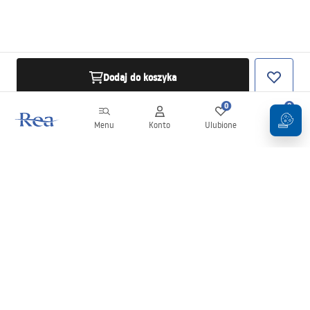
Dodaj do koszyka
0
0
Menu
Konto
Ulubione
Koszyk
Newsletter
Bądź na bieżąco z nowościami i promocjami!
Zapisz się