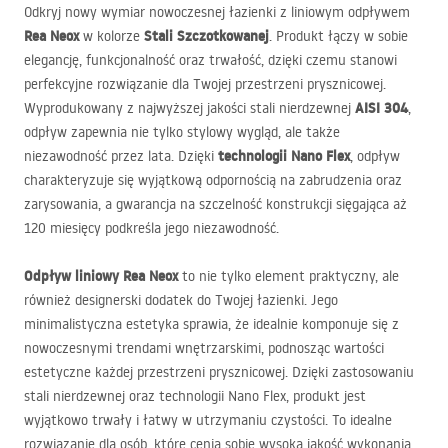
Odkryj nowy wymiar nowoczesnej łazienki z liniowym odpływem
Rea Neox
Stali Szczotkowanej
w kolorze
. Produkt łączy w sobie
elegancję, funkcjonalność oraz trwałość, dzięki czemu stanowi
perfekcyjne rozwiązanie dla Twojej przestrzeni prysznicowej.
AISI
304
Wyprodukowany z najwyższej jakości stali nierdzewnej
,
odpływ zapewnia nie tylko stylowy wygląd, ale także
technologii Nano Flex
niezawodność przez lata. Dzięki
, odpływ
charakteryzuje się wyjątkową odpornością na zabrudzenia oraz
zarysowania, a gwarancja na szczelność konstrukcji sięgająca aż
120 miesięcy podkreśla jego niezawodność.
Odpływ liniowy Rea Neox
to nie tylko element praktyczny, ale
również designerski dodatek do Twojej łazienki. Jego
minimalistyczna estetyka sprawia, że idealnie komponuje się z
nowoczesnymi trendami wnętrzarskimi, podnosząc wartości
estetyczne każdej przestrzeni prysznicowej. Dzięki zastosowaniu
stali nierdzewnej oraz technologii Nano Flex, produkt jest
wyjątkowo trwały i łatwy w utrzymaniu czystości. To idealne
rozwiązanie dla osób, które cenią sobie wysoką jakość wykonania