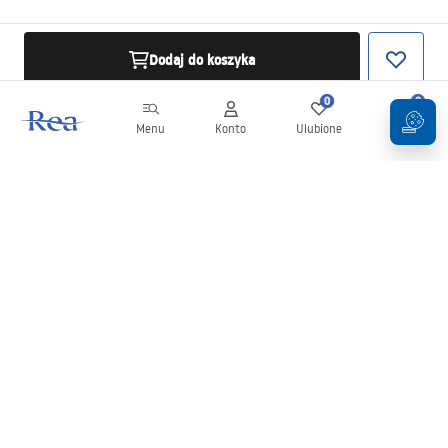
Dodaj do koszyka
0
0
Menu
Konto
Ulubione
Koszyk
Newsletter
Bądź na bieżąco z nowościami i promocjami!
Zapisz się
Wprowadzając i zatwierdzając swoje dane wyrażasz zgodę na
otrzymywanie newslettera na zasadach określonych w