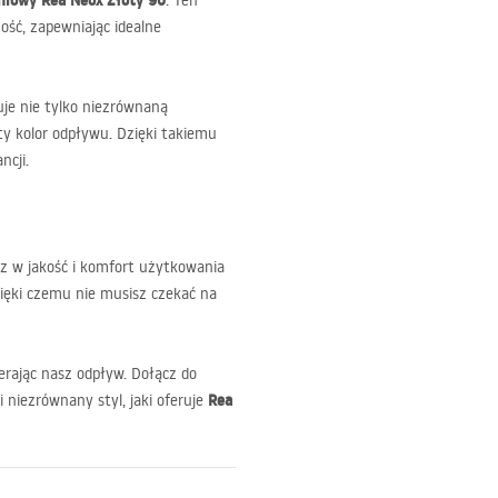
niowy Rea Neox Złoty 90
. Ten
ość, zapewniając idealne
ruje nie tylko niezrównaną
ty kolor odpływu. Dzięki takiemu
ncji.
sz w jakość i komfort użytkowania
zięki czemu nie musisz czekać na
erając nasz odpływ. Dołącz do
Rea
 niezrównany styl, jaki oferuje