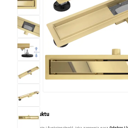
Toalety, ubikacje
Umywalki
Wanny i parawany
Baterie
Natryski
Kuchnia
Akcesoria i meble łazienkowe
Opis produktu