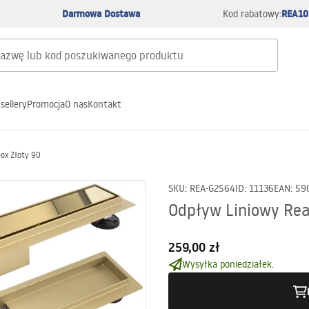
Darmowa Dostawa
REA10
Kod rabatowy:
sellery
Promocja
O nas
Kontakt
ox Złoty 90
SKU
:
REA-G2564
ID
:
11136
EAN
:
59
Odpływ Liniowy Rea
259,00 zł
Wysyłka poniedziałek.