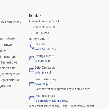
Kontakt
 polskim rynku
Podlasiak Andrzej Cylwik sp. k.
ul. Przędzalniana 60
15-688 Białystok
 na Państwa
NIP 966-216-01-21
Infolinia
ę o nowe,
+48 857 337 777
ukty.
Obsługa klienta
i i imporcie
sklep@rea.pl
 łazienkowej
Dział Zamówień
wieloletnim
order@rea.pl
 iż wszystkie
Dział Techniczny
ezpieczne dla
bok@rea.pl
jonalne.
(kontakt także w sprawie części zamiennych)
Dział Reklamacji
reklamacje@lazienka-rea.pl
Jeżeli masz jakieś skargi, uwagi lub pochwały, napisz