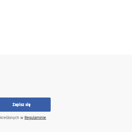
Zapisz się
określonych w
Regulaminie
.