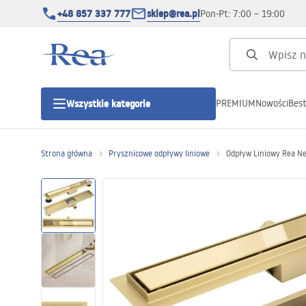
+48 857 337 777
sklep@rea.pl
Pon-Pt: 7:00 – 19:00
PREMIUM
Nowości
Best
Wszystkie kategorie
Kategorie produktowe
Strona główna
Prysznicowe odpływy liniowe
Odpływ Liniowy Rea Ne
Kabiny prysznicowe
Drzwi prysznicowe
Brodziki prysznicowe
Odpływy liniowe