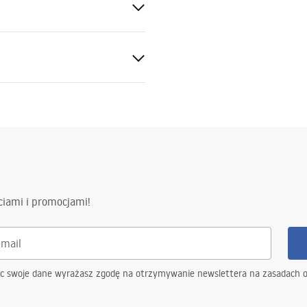
ewna AISI 304
 2w1
ciami i promocjami!
y na szczelność konstrukcji
4 miesiące pozostałe elementy
ąc swoje dane wyrażasz zgodę na otrzymywanie newslettera na zasadach 