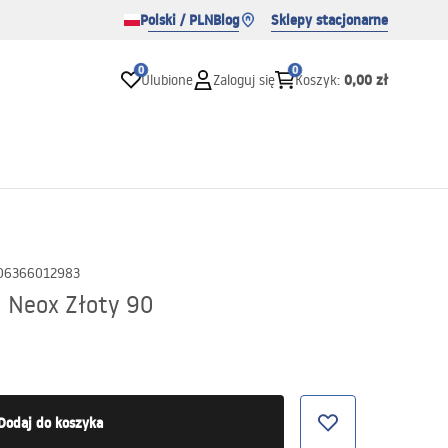
Polski / PLN
Blog
Sklepy stacjonarne
0
0
0,00 zł
Ulubione
Zaloguj się
Koszyk
:
06366012983
 Neox Złoty 90
Dodaj do koszyka