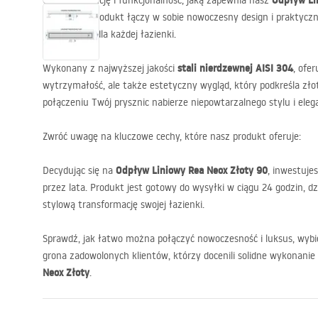
Odpływ Li
Odkryj elegancję i funkcjonalność, jaką zapewnia nasz
wyjątkowy produkt łączy w sobie nowoczesny design i praktyczn
rozwiązanie dla każdej łazienki.
stali nierdzewnej
AISI
304
Wykonany z najwyższej jakości
, ofe
wytrzymałość, ale także estetyczny wygląd, który podkreśla zło
połączeniu Twój prysznic nabierze niepowtarzalnego stylu i elega
Zwróć uwagę na kluczowe cechy, które nasz produkt oferuje:
Odpływ Liniowy Rea Neox Złoty 90
Decydując się na
, inwestuje
przez lata. Produkt jest gotowy do wysyłki w ciągu 24 godzin, d
stylową transformację swojej łazienki.
Sprawdź, jak łatwo można połączyć nowoczesność i luksus, wybi
grona zadowolonych klientów, którzy docenili solidne wykonanie i
Neox Złoty
.