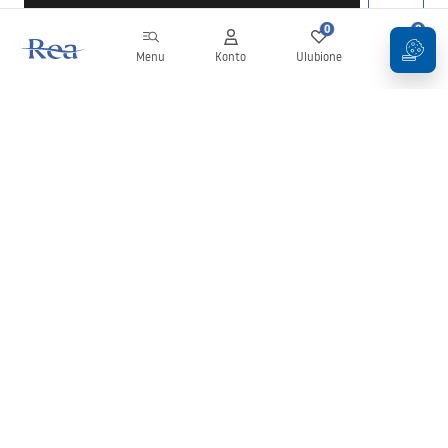
0
0
Menu
Konto
Ulubione
Koszyk
Newsletter
Bądź na bieżąco z nowościami i promocjami!
Zapisz się
Wprowadzając i zatwierdzając swoje dane wyrażasz zgodę na
otrzymywanie newslettera na zasadach określonych w
Regulaminie
.