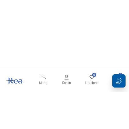
0
0
Menu
Konto
Ulubione
Koszyk
Newsletter
Bądź na bieżąco z nowościami i promocjami!