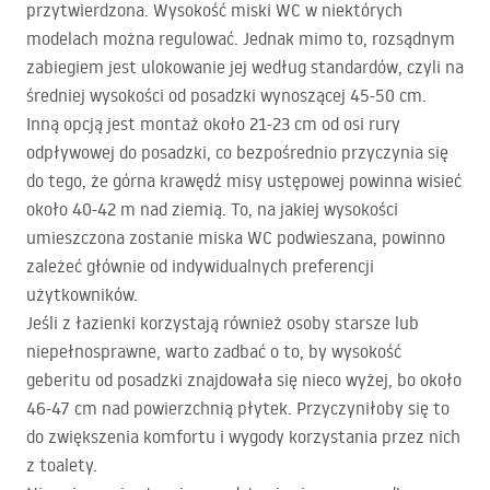
przytwierdzona. Wysokość miski WC w niektórych
modelach można regulować. Jednak mimo to, rozsądnym
zabiegiem jest ulokowanie jej według standardów, czyli na
średniej wysokości od posadzki wynoszącej 45-50 cm.
Inną opcją jest montaż około 21-23 cm od osi rury
odpływowej do posadzki, co bezpośrednio przyczynia się
do tego, że górna krawędź misy ustępowej powinna wisieć
około 40-42 m nad ziemią. To, na jakiej wysokości
umieszczona zostanie miska WC podwieszana, powinno
zależeć głównie od indywidualnych preferencji
użytkowników.
Jeśli z łazienki korzystają również osoby starsze lub
niepełnosprawne, warto zadbać o to, by wysokość
geberitu od posadzki znajdowała się nieco wyżej, bo około
46-47 cm nad powierzchnią płytek. Przyczyniłoby się to
do zwiększenia komfortu i wygody korzystania przez nich
z toalety.