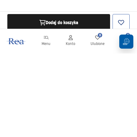
Dodaj do koszyka
0
0
Menu
Konto
Ulubione
Koszyk
Newsletter
Bądź na bieżąco z nowościami i promocjami!
Zapisz się
Wprowadzając i zatwierdzając swoje dane wyrażasz zgodę na