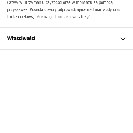
Łatwy w utrzymaniu czystości oraz w montażu za pomocą
przyssawek. Posiada otwory odprowadzające nadmiar wody oraz
tackę ociekową. Można go kompaktowo złożyć.
Właściwości
Kolor
Biały, Szary
Materiał
Tworzywo sztuczne
Długość (mm)
160
mm
Wysokość (mm)
130
mm
Szerokość (mm)
170
mm