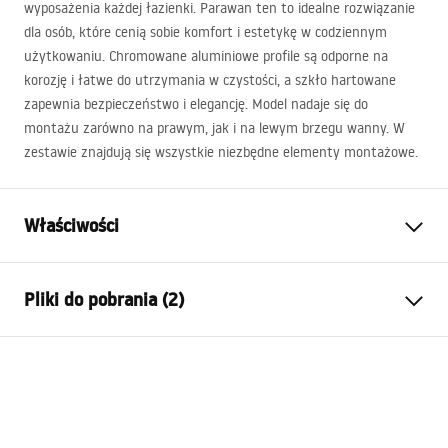
wyposażenia każdej łazienki. Parawan ten to idealne rozwiązanie
dla osób, które cenią sobie komfort i estetykę w codziennym
użytkowaniu. Chromowane aluminiowe profile są odporne na
korozję i łatwe do utrzymania w czystości, a szkło hartowane
zapewnia bezpieczeństwo i elegancję. Model nadaje się do
montażu zarówno na prawym, jak i na lewym brzegu wanny. W
zestawie znajdują się wszystkie niezbędne elementy montażowe.
Właściwości
Typ parawanu
Stały
Pliki do pobrania (2)
Materiał:
Aluminium, Szkło hartowane
Kolor:
Chrom
Instrukcja montażu
Szerokość (mm):
800
mm
Lagos fix.pdf
Wysokość (mm):
1400
mm
Grubość szkła:
5
mm