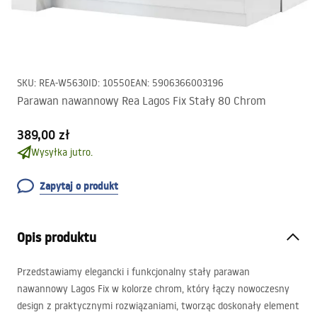
SKU
:
REA-W5630
ID
:
10550
EAN
:
5906366003196
Parawan nawannowy Rea Lagos Fix Stały 80 Chrom
389,00 zł
Wysyłka jutro.
Zapytaj o produkt
Opis produktu
Przedstawiamy elegancki i funkcjonalny stały parawan
nawannowy Lagos Fix w kolorze chrom, który łączy nowoczesny
design z praktycznymi rozwiązaniami, tworząc doskonały element