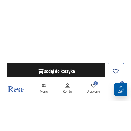
Dodaj do koszyka
0
0
Menu
Konto
Ulubione
Koszyk
Newsletter
Bądź na bieżąco z nowościami i promocjami!