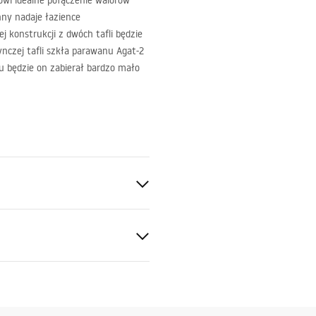
wi idealne połączenie walorów
ny nadaje łazience
 konstrukcji z dwóch tafli będzie
ynczej tafli szkła parawanu Agat-2
u będzie on zabierał bardzo mało
 Szkło hartowane
otkowany
ki gwarancji
nty_Terms_and_Conditions_