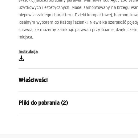
Wysokiej jakości składany parawan wannowy Rea Agat 100 stano
użytkowych i estetycznych. Model zamontowany na brzegu wan
niepowtarzalnego charakteru. Dzięki kompaktowej, harmonijkowej
idealnym wyborem do każdej łazienki. Niewielka szerokość pojed
sprawia, że możemy zamknąć parawan przy ścianie, dzięki czem
miejsca.
Instrukcja
Właściwości
Typ parawanu
Ruchomy
Pliki do pobrania (2)
Materiał:
Aluminium,
Kolor:
Złoty szcz
Warun
Szerokość (mm):
1000
mm
Model 3D STP
Warra
Wysokość (mm):
1400
mm
Agat_1200X1400_CHROME___3_-21___.
-