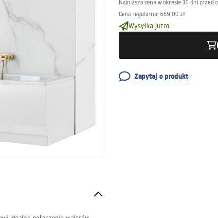
Najniższa cena w okresie 30 dni przed 
Cena regularna
:
669,00 zł
Wysyłka jutro.
Zapytaj o produkt