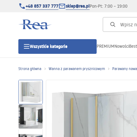
+48 857 337 777
sklep@rea.pl
Pon-Pt: 7:00 – 19:00
PREMIUM
Nowości
Best
Wszystkie kategorie
Kategorie produktowe
Strona główna
Wanna z parawanem prysznicowym
Parawany nawa
Kabiny prysznicowe
Drzwi prysznicowe
Brodziki prysznicowe
Odpływy liniowe