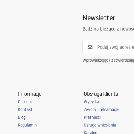
Grubość szkła:
5
mm
stp
_Show
els__B
Newsletter
Kolor szkła
Transparen
Ilość segmentów
2-skrzydło
Bądź na bieżąco z nowoś
Wprowadzając i zatwierdzaj
Informacje
Obsługa klienta
O sklepie
Wysyłka
Kontakt
Zwroty i reklamacje
Blog
Płatności
Regulamin
Usługa wniesienia
Katalog