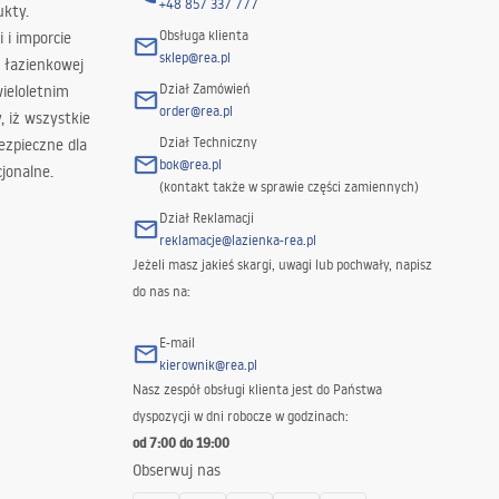
+48 857 337 777
ukty.
Obsługa klienta
i i imporcie
sklep@rea.pl
 łazienkowej
Dział Zamówień
wieloletnim
order@rea.pl
 iż wszystkie
Dział Techniczny
ezpieczne dla
bok@rea.pl
jonalne.
(kontakt także w sprawie części zamiennych)
Dział Reklamacji
reklamacje@lazienka-rea.pl
Jeżeli masz jakieś skargi, uwagi lub pochwały, napisz
do nas na:
E-mail
kierownik@rea.pl
Nasz zespół obsługi klienta jest do Państwa
dyspozycji w dni robocze w godzinach:
od 7:00 do 19:00
Obserwuj nas