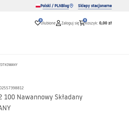
Polski / PLN
Blog
Sklepy stacjonarne
0
0
0,00 zł
Ulubione
Zaloguj się
Koszyk
:
ZCZOTKOWANY
02557398812
2 100 Nawannowy Składany
ANY