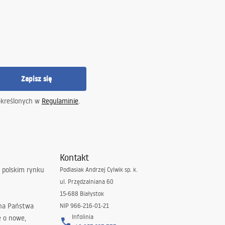
Zapisz się
określonych w
Regulaminie
.
Kontakt
 polskim rynku
Podlasiak Andrzej Cylwik sp. k.
ul. Przędzalniana 60
15-688 Białystok
 na Państwa
NIP 966-216-01-21
Infolinia
ę o nowe,