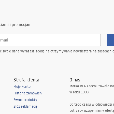
er_Doors__Enclosures__Pan
ath_Screens_-_24.pdf
tne
wy
ciami i promocjami!
ąc swoje dane wyrażasz zgodę na otrzymywanie newslettera na zasadach 
Strefa klienta
O nas
Marka REA zadebiutowała na
Moje konto
w roku 1993.
Historia zamówień
Zwróć produkty
Od tego czasu w odpowiedzi
Złóż reklamację
potrzeby uzupełniamy ofert