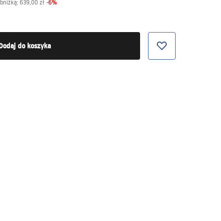
-
6
%
obniżką:
639,00 zł
Dodaj do koszyka