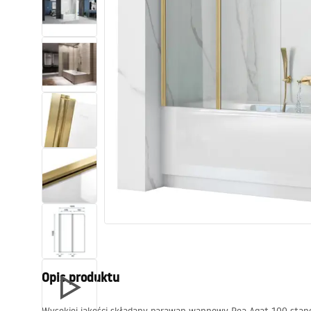
Toalety, ubikacje
Umywalki
Wanny i parawany
Baterie
Natryski
Kuchnia
Akcesoria i meble łazienkowe
Opis produktu