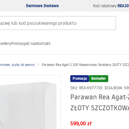
Darmowa Dostawa
REA10
Kod rabatowy:
sellery
Promocja
O nas
Kontakt
nnowe, szyby do wanny
Parawan Rea Agat-2 100 Nawannowy Składany ZŁOTY S
Promocja
Bestseller
SKU
:
REA-K9777
ID
:
10143
EAN
:
59
Parawan Rea Agat-
ZŁOTY SZCZOTKOW
599,00 zł