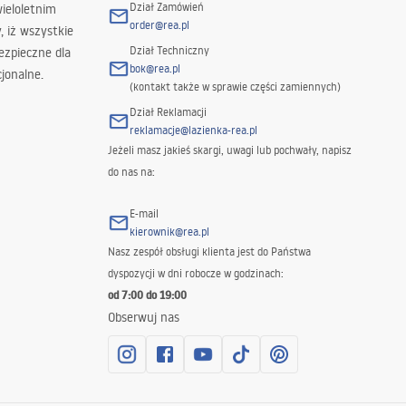
Dział Zamówień
wieloletnim
order@rea.pl
 iż wszystkie
Dział Techniczny
ezpieczne dla
bok@rea.pl
jonalne.
(kontakt także w sprawie części zamiennych)
Dział Reklamacji
reklamacje@lazienka-rea.pl
Jeżeli masz jakieś skargi, uwagi lub pochwały, napisz
do nas na:
E-mail
kierownik@rea.pl
Nasz zespół obsługi klienta jest do Państwa
dyspozycji w dni robocze w godzinach:
od 7:00 do 19:00
Obserwuj nas