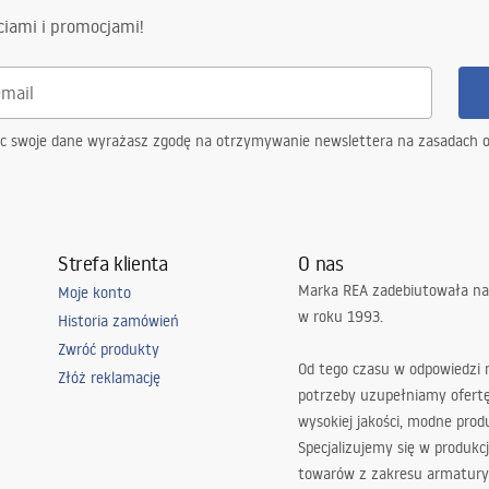
wy
ciami i promocjami!
ąc swoje dane wyrażasz zgodę na otrzymywanie newslettera na zasadach 
Strefa klienta
O nas
Marka REA zadebiutowała na
Moje konto
w roku 1993.
Historia zamówień
Zwróć produkty
Od tego czasu w odpowiedzi
Złóż reklamację
potrzeby uzupełniamy ofert
wysokiej jakości, modne prod
Specjalizujemy się w produkcj
towarów z zakresu armatury