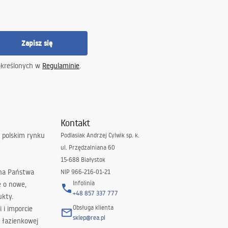
Zapisz się
określonych w
Regulaminie
.
Kontakt
 polskim rynku
Podlasiak Andrzej Cylwik sp. k.
ul. Przędzalniana 60
15-688 Białystok
 na Państwa
NIP 966-216-01-21
Infolinia
ę o nowe,
+48 857 337 777
ukty.
Obsługa klienta
i i imporcie
sklep@rea.pl
 łazienkowej