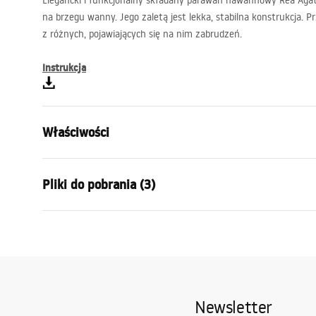
Elegancki i funkcjonalny składany parawan nawannowy Rea Aga
na brzegu wanny. Jego zaletą jest lekka, stabilna konstrukcja. 
z różnych, pojawiających się na nim zabrudzeń.
Instrukcja
Właściwości
Typ parawanu
Ruchomy
Pliki do pobrania (3)
Materiał:
Aluminium,
Kolor:
Chrom
Model 3D STP
Model 3D
Szerokość (mm):
800
mm
Agat_1200X1400_CHROME___3_-21___.
Agat_1200
Wysokość (mm):
1400
mm
stp
stp
Grubość szkła:
5
mm
Newsletter
Kolor szkła
Transparen
Warunki gwarancji