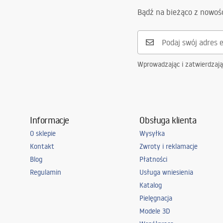
Ilość segmentów
2-skrzydło
Warranty_Terms_and_Conditions_
Bądź na bieżąco z nowoś
-
_Shower_Doors__Enclosures__Pan
els__Bath_Screens_-_24.pdf
Wprowadzając i zatwierdzaj
Informacje
Obsługa klienta
O sklepie
Wysyłka
Kontakt
Zwroty i reklamacje
Blog
Płatności
Regulamin
Usługa wniesienia
Katalog
Pielęgnacja
Modele 3D