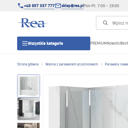
+48 857 337 777
sklep@rea.pl
Pon-Pt: 7:00 – 19:00
PREMIUM
Nowości
Best
Wszystkie kategorie
Kategorie produktowe
Strona główna
Wanna z parawanem prysznicowym
Parawany nawa
Kabiny prysznicowe
Drzwi prysznicowe
Brodziki prysznicowe
Odpływy liniowe