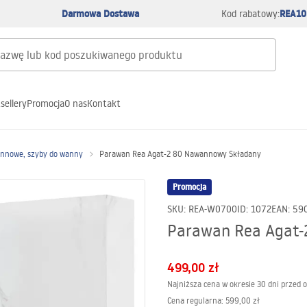
Darmowa Dostawa
REA10
Kod rabatowy:
sellery
Promocja
O nas
Kontakt
nnowe, szyby do wanny
Parawan Rea Agat-2 80 Nawannowy Składany
Promocja
SKU
:
REA-W0700
ID
:
1072
EAN
:
59
Parawan Rea Agat-
499,00 zł
Najniższa cena w okresie 30 dni przed 
Cena regularna
:
599,00 zł