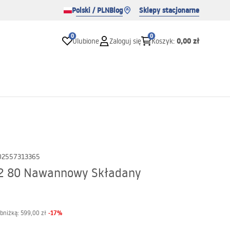
Polski / PLN
Blog
Sklepy stacjonarne
0
0
0,00 zł
Ulubione
Zaloguj się
Koszyk
:
02557313365
2 80 Nawannowy Składany
-
17
%
obniżką:
599,00 zł