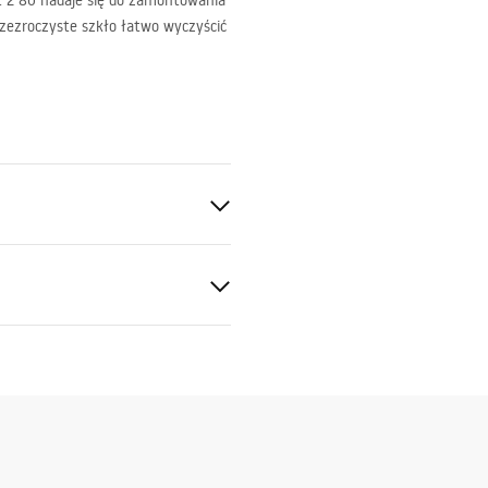
t 2 80 nadaje się do zamontowania
Przezroczyste szkło łatwo wyczyścić
 Szkło hartowane
 STP
X1400_CHROME___3_-21___.
tne