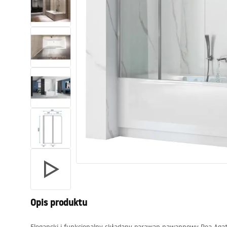
Toalety, ubikacje
Umywalki
Wanny i parawany
Baterie
Natryski
Kuchnia
Akcesoria i meble łazienkowe
Opis produktu