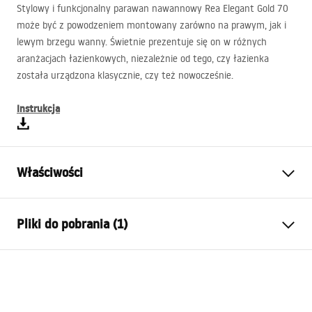
Stylowy i funkcjonalny parawan nawannowy Rea Elegant Gold 70
może być z powodzeniem montowany zarówno na prawym, jak i
lewym brzegu wanny. Świetnie prezentuje się on w różnych
aranżacjach łazienkowych, niezależnie od tego, czy łazienka
została urządzona klasycznie, czy też nowocześnie.
Instrukcja
Właściwości
Typ parawanu
Stały
Pliki do pobrania (1)
Materiał:
Aluminium, Szkło hartowane
Kolor:
Złoty
Warunki gwarancji
Szerokość (mm):
700
mm
Warranty_Terms_and_Conditions_-
Wysokość (mm):
1400
mm
_Shower_Doors__Enclosures__Panels__Bath_Screens_-