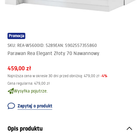
Promocja
SKU
:
REA-W5600
ID
:
5289
EAN
:
5902557355860
Parawan Rea Elegant Złoty 70 Nawannowy
459,00 zł
-
4
%
Najniższa cena w okresie 30 dni przed obniżką:
479,00 zł
Cena regularna
:
479,00 zł
Wysyłka pojutrze.
Zapytaj o produkt
Opis produktu