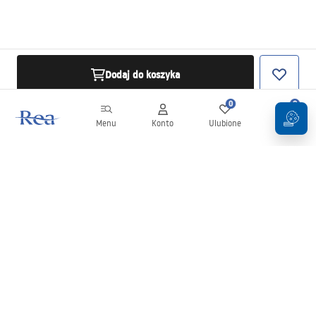
Dodaj do koszyka
0
0
Menu
Konto
Ulubione
Koszyk
Newsletter
Bądź na bieżąco z nowościami i promocjami!
Zapisz się