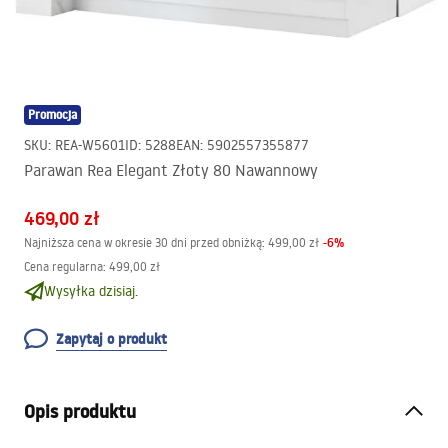
Promocja
SKU
:
REA-W5601
ID
:
5288
EAN
:
5902557355877
Parawan Rea Elegant Złoty 80 Nawannowy
469,00 zł
-
6
%
Najniższa cena w okresie 30 dni przed obniżką:
499,00 zł
Cena regularna
:
499,00 zł
Wysyłka dzisiaj.
Zapytaj o produkt
Opis produktu