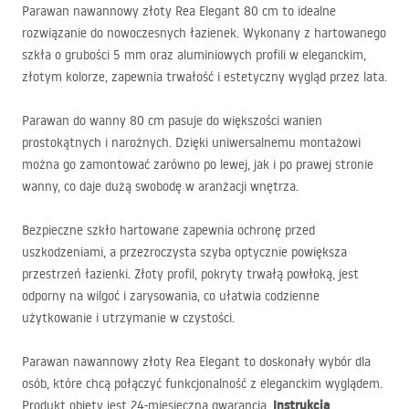
Parawan nawannowy złoty Rea Elegant 80 cm to idealne
rozwiązanie do nowoczesnych łazienek. Wykonany z hartowanego
szkła o grubości 5 mm oraz aluminiowych profili w eleganckim,
złotym kolorze, zapewnia trwałość i estetyczny wygląd przez lata.
Parawan do wanny 80 cm pasuje do większości wanien
prostokątnych i narożnych. Dzięki uniwersalnemu montażowi
można go zamontować zarówno po lewej, jak i po prawej stronie
wanny, co daje dużą swobodę w aranżacji wnętrza.
Bezpieczne szkło hartowane zapewnia ochronę przed
uszkodzeniami, a przezroczysta szyba optycznie powiększa
przestrzeń łazienki. Złoty profil, pokryty trwałą powłoką, jest
odporny na wilgoć i zarysowania, co ułatwia codzienne
użytkowanie i utrzymanie w czystości.
Parawan nawannowy złoty Rea Elegant to doskonały wybór dla
osób, które chcą połączyć funkcjonalność z eleganckim wyglądem.
Instrukcja
Produkt objęty jest 24-miesięczną gwarancją.