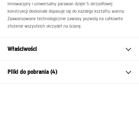
Innowacyjny i uniwersalny parawan dzięki 5 skrzydłowej
konstrukcji doskonale dopasuje się do każdego kształtu wanny.
Zaawansowane technologicznie zawiasy pozwolą na całkowite
złożenie wszystkich skrzydeł na ścianę.
Właściwości
Typ parawanu
Ruchomy
Pliki do pobrania (4)
Materiał:
Aluminium, Szkło hartowane
Kolor:
Chrom
Warunki bezpieczeństwa
Szerokość (mm):
1200
mm
WARUNKI BEZPIECZENSTWA KABINY DRZWI
Wysokość (mm):
1400
mm
PARAWANY.pdf
Grubość szkła:
4
mm
Kolor szkła
Transparentne
Karta produktu
Ilość segmentów
5-skrzydłowy
PARAWAN WANNOWY IDEA CHROM .pdf