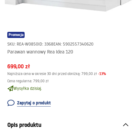
Promocja
SKU
:
REA-W0850
ID
:
3368
EAN
:
5902557340620
Parawan wannowy Rea Idea 120
699,00 zł
-
13
%
Najniższa cena w okresie 30 dni przed obniżką:
799,00 zł
Cena regularna
:
799,00 zł
Wysyłka dzisiaj.
Zapytaj o produkt
Opis produktu