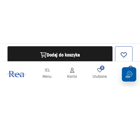
Dodaj do koszyka
0
0
Menu
Konto
Ulubione
Koszyk
Newsletter
Bądź na bieżąco z nowościami i promocjami!