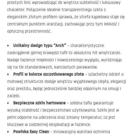
prostych linii, wprowadzając do wnętrza subtelność i luksusowy
charakter. Połączenie idealnie transparentnego szkła z
eleganckim złotym profilem sprawia, że strefa kąpielowa staje się
centralnym punktem aranżacji, zachowując przy tym lekkość i
optyczną przestronność.
Unikalny design typu “Arch”
– charakterystyczne
zaokrąglenie górnej krawędzi tafli to absolutny hit wnętrzarski.
Nadaje łazience miękkości i nowoczesnego wyglądu, wyróżniając
się na tle standardowych, kanciastych parawanów.
Profil w kolorze szczotkowanego złota
– szlachetny odcień o
matowej strukturze dodaje wnętrzu wyjątkowego ciepła, elegancji
oraz prestiżu, będąc jednocześnie bardziej odpornym na smugi i
zacieki.
Bezpieczne szkło hartowane
– solidna tafla gwarantuje
wysoką stabilność i bezpieczeństwo użytkowania. Szkło jest w
pełni odporne na uderzenia oraz zmiany temperatur, co jest
kluczowe w codziennej eksploatacji w łazience.
Powłoka Easy Clean
– innowacyjna warstwa ochronna