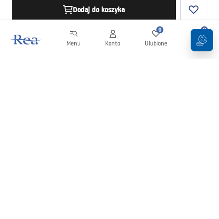
Dodaj do koszyka
0
0
Menu
Konto
Ulubione
Koszyk
Newsletter
Bądź na bieżąco z nowościami i promocjami!
Zapisz się
Wprowadzając i zatwierdzając swoje dane wyrażasz zgodę na
otrzymywanie newslettera na zasadach określonych w
Regulaminie
.