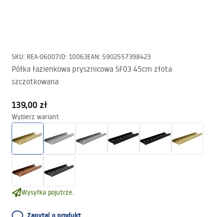
SKU
:
REA-06007
ID
:
10063
EAN
:
5902557398423
Półka łazienkowa prysznicowa SF03 45cm złota
szczotkowana
139,00 zł
Wybierz wariant
Wysyłka pojutrze.
Zapytaj o produkt