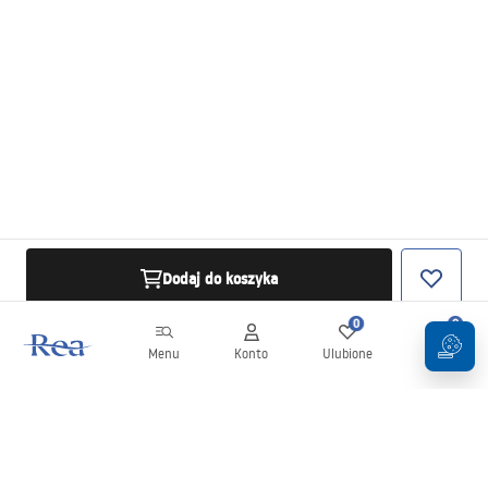
Dodaj do koszyka
0
0
Menu
Konto
Ulubione
Koszyk
Newsletter
Bądź na bieżąco z nowościami i promocjami!