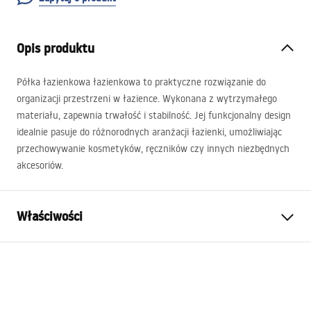
Opis produktu
Półka łazienkowa łazienkowa to praktyczne rozwiązanie do
organizacji przestrzeni w łazience. Wykonana z wytrzymałego
materiału, zapewnia trwałość i stabilność. Jej funkcjonalny design
idealnie pasuje do różnorodnych aranżacji łazienki, umożliwiając
przechowywanie kosmetyków, ręczników czy innych niezbędnych
akcesoriów.
Właściwości
Kolor:
Złoty szczotkowany
Materiał:
Stal Nierdzewna
Sposób montażu:
Przykręcany