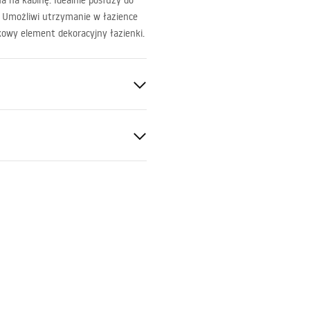
 na kabinę. Idealnie posłuży do
 Umożliwi utrzymanie w łazience
kowy element dekoracyjny łazienki.