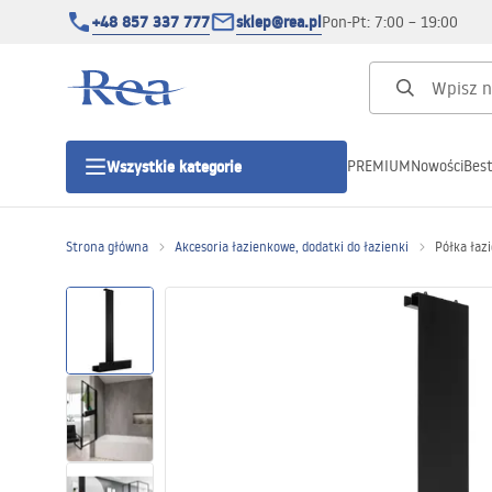
+48 857 337 777
sklep@rea.pl
Pon-Pt: 7:00 – 19:00
PREMIUM
Nowości
Best
Wszystkie kategorie
Kategorie produktowe
Strona główna
Akcesoria łazienkowe, dodatki do łazienki
Półka łaz
Kabiny prysznicowe
Drzwi prysznicowe
Brodziki prysznicowe
Odpływy liniowe