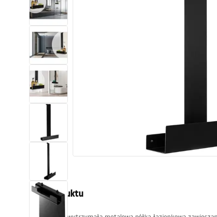
Toalety, ubikacje
Umywalki
Wanny i parawany
Baterie
Natryski
Kuchnia
Akcesoria i meble łazienkowe
Opis produktu