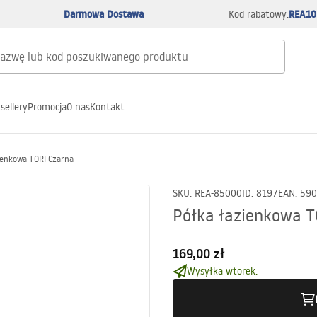
Darmowa Dostawa
REA10
Kod rabatowy:
sellery
Promocja
O nas
Kontakt
ienkowa TORI Czarna
SKU
:
REA-85000
ID
:
8197
EAN
:
590
Półka łazienkowa T
169,00 zł
Wysyłka wtorek.