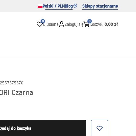
Polski / PLN
Blog
Sklepy stacjonarne
0
0
0,00 zł
Ulubione
Zaloguj się
Koszyk
:
2557375370
ORI Czarna
Dodaj do koszyka