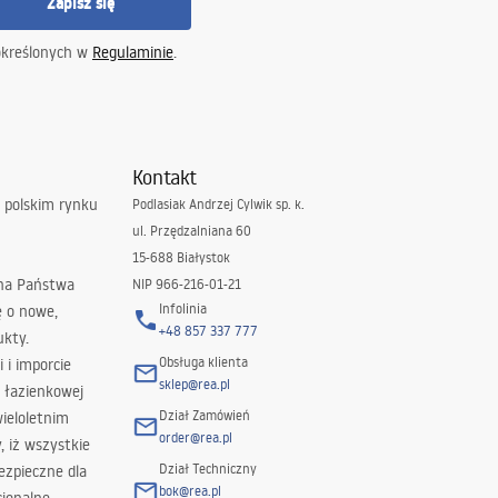
Zapisz się
określonych w
Regulaminie
.
Kontakt
 polskim rynku
Podlasiak Andrzej Cylwik sp. k.
ul. Przędzalniana 60
15-688 Białystok
 na Państwa
NIP 966-216-01-21
Infolinia
ę o nowe,
+48 857 337 777
ukty.
Obsługa klienta
i i imporcie
sklep@rea.pl
 łazienkowej
Dział Zamówień
wieloletnim
order@rea.pl
 iż wszystkie
Dział Techniczny
ezpieczne dla
bok@rea.pl