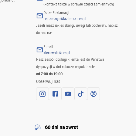
jonalne.
(kontakt także w sprawie części zamiennych)
Dział Reklamacji
reklamacje@lazienka-rea.pl
Jeżeli masz jakieś skargi, uwagi lub pochwały, napisz
do nas na:
E-mail
kierownik@rea.pl
Nasz zespół obsługi klienta jest do Państwa
dyspozycji w dni robocze w godzinach:
od 7:00 do 19:00
Obserwuj nas
60 dni na zwrot