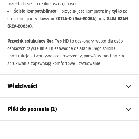
przekłada się na realne oszczędności.
Ścisła kompatybilność
tylko
– przycisk jest kompatybilny
ze
K011A-Q (Rea-E0054)
SLIM
024N
stelażami podtynkowymi
oraz
(
REA
-E0630)
.
Przycisk spłukujący Rea Typ HD
to doskonały wybór dla osób
ceniących czyste linie i niezawodne działanie. Jego solidna
konstrukcja z tworzywa oraz oszczędny, podwójny mechanizm
spłukiwania zapewniają komfortowe użytkowanie.
Właściwości
Kolor:
Szary
Pliki do pobrania (1)
Materiał:
Tworzywo sztuczne
Wysokość (mm):
160
mm
Instrukcja montażu
Szerokość (mm):
245
mm
STELA___PODTYNKOWY_WC_K011A-Q.pdf