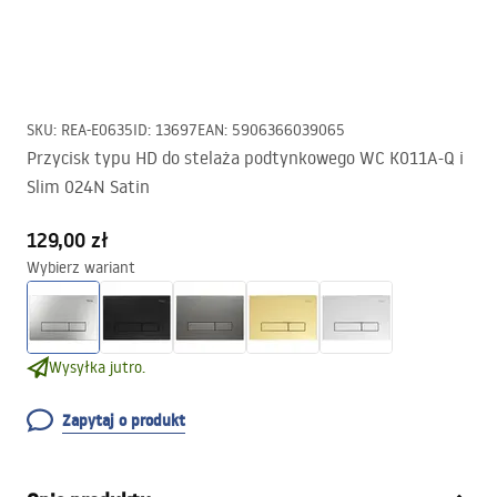
SKU
:
REA-E0635
ID
:
13697
EAN
:
5906366039065
Przycisk typu HD do stelaża podtynkowego WC K011A-Q i
Slim 024N Satin
129,00 zł
Wybierz wariant
Wysyłka jutro.
Zapytaj o produkt