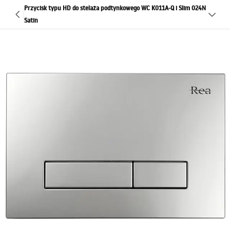
Przycisk typu HD do stelaża podtynkowego WC K011A-Q i Slim 024N
Satin