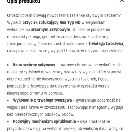
Opis produktu
Chcesz dopełnić swoją nowoczesną łazienkę stylowym detalem?
przycisk spłukujący Rea Typ HD
Wybierz
w eleganckim
srebrnym satynowym
wykończeniu
. To idealne połączenie
minimalistycznego, geometrycznego designu z codzienną
trwałego tworzywa
funkcjonalnością. Przycisk został wykonany z
,
co zapewnia estetyczny wygląd i łatwość w utrzymaniu czystości.
Kolor srebrny satynowy
– matowe chromowane wykończenie
nadaje przyciskowi nowoczesny, wyrazisty wygląd, który stanowi
dobre uzupełnienie klasycznego wystroju łazienek, będąc
jednocześnie łatwiejszą do utrzymania w czystości wersją
klasycznego chromu w połysku.
Wykonanie z trwałego tworzywa
– gwarantuje odporność na
wilgoć i jest łatwe w czyszczeniu, zachowując nienaganny wygląd
bez nieestetycznych odcisków palców.
Podwójny mechanizm spłukiwania
– dwa prostokątne
przyciski pozwalają na wybór mniejszej lub większej ilości wody, co