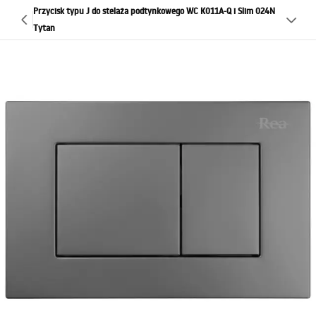
Przycisk typu J do stelaża podtynkowego WC K011A-Q i Slim 024N
Tytan