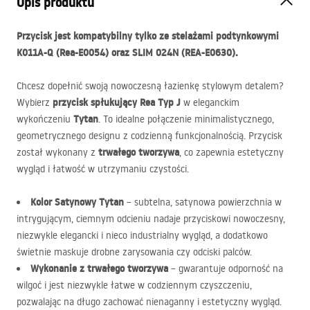
Opis produktu
Przycisk jest kompatybilny tylko ze stelażami podtynkowymi
K011A-Q (Rea-E0054) oraz
SLIM
024N (
REA
-E0630).
Chcesz dopełnić swoją nowoczesną łazienkę stylowym detalem?
przycisk spłukujący Rea Typ J
Wybierz
w eleganckim
Tytan
wykończeniu
. To idealne połączenie minimalistycznego,
geometrycznego designu z codzienną funkcjonalnością. Przycisk
trwałego tworzywa
został wykonany z
, co zapewnia estetyczny
wygląd i łatwość w utrzymaniu czystości.
Kolor Satynowy Tytan
– subtelna, satynowa powierzchnia w
intrygującym, ciemnym odcieniu nadaje przyciskowi nowoczesny,
niezwykle elegancki i nieco industrialny wygląd, a dodatkowo
świetnie maskuje drobne zarysowania czy odciski palców.
Wykonanie z trwałego tworzywa
– gwarantuje odporność na
wilgoć i jest niezwykle łatwe w codziennym czyszczeniu,
pozwalając na długo zachować nienaganny i estetyczny wygląd.