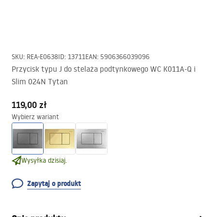
SKU
:
REA-E0638
ID
:
13711
EAN
:
5906366039096
Przycisk typu J do stelaża podtynkowego WC K011A-Q i
Slim 024N Tytan
119,00 zł
Wybierz wariant
Wysyłka dzisiaj.
Zapytaj o produkt