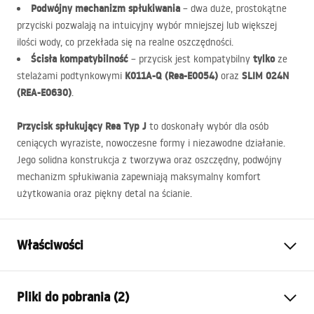
Podwójny mechanizm spłukiwania
– dwa duże, prostokątne
przyciski pozwalają na intuicyjny wybór mniejszej lub większej
ilości wody, co przekłada się na realne oszczędności.
Ścisła kompatybilność
tylko
– przycisk jest kompatybilny
ze
K011A-Q (Rea-E0054)
SLIM
024N
stelażami podtynkowymi
oraz
(
REA
-E0630)
.
Przycisk spłukujący Rea Typ J
to doskonały wybór dla osób
ceniących wyraziste, nowoczesne formy i niezawodne działanie.
Jego solidna konstrukcja z tworzywa oraz oszczędny, podwójny
mechanizm spłukiwania zapewniają maksymalny komfort
użytkowania oraz piękny detal na ścianie.
Właściwości
Kolor:
Tytan
Pliki do pobrania (2)
Materiał:
Tworzywo sztuczne