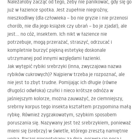
Należałoby zacząć od tego, żeby nie panikować, gdy się go
już w łazience spotka. Jest zupełnie niegroźny,
nieszkodliwy (dla człowieka – bo nie gryzie i nie przenosi
chorób, nie dla jego książek czy ubrań – bo je zjada!), ale
jest… no cóż, insektem. Ich nikt w łazience nie
potrzebuje, mogą przerażać, straszyć, odrzucać i
kompletnie burzyć piękną estetykę doskonale
utrzymanej pod innymi względami łazienki.
Jak wytępić rybiki srebrzyki (inna, zwyczajowa nazwa
rybików cukrowych)? Najpierw trzeba je rozpoznać, ale
nie jest to zbyt trudne. Pomijając ich długie (równe
długości odwłoka) czułki i nieco krótsze odnóża w
jaśniejszym kolorze, można zauważyć, że ciemniejszy,
srebrny korpus tego insekta kształtem przypomina małą
rybkę. Również zygzakowatym, szybkim sposobem
poruszania się. Nazywany jest też srebrzykiem, ponieważ
mieni się (srebrzy) w świetle, którego zresztą namiętnie
unika. Raczej niespotykany za dnia, pojawia się nocą i…