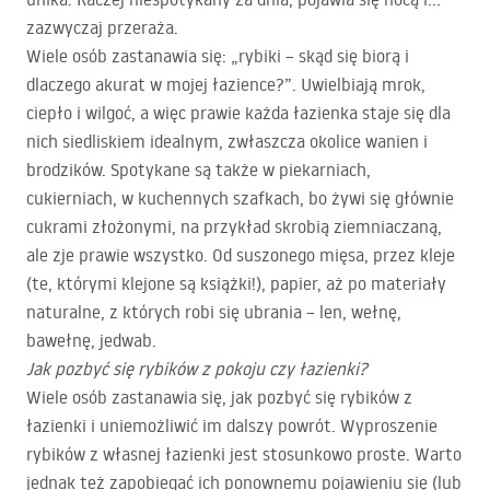
zazwyczaj przeraża.
Wiele osób zastanawia się: „rybiki – skąd się biorą i
dlaczego akurat w mojej łazience?”. Uwielbiają mrok,
ciepło i wilgoć, a więc prawie każda łazienka staje się dla
nich siedliskiem idealnym, zwłaszcza okolice wanien i
brodzików. Spotykane są także w piekarniach,
cukierniach, w kuchennych szafkach, bo żywi się głównie
cukrami złożonymi, na przykład skrobią ziemniaczaną,
ale zje prawie wszystko. Od suszonego mięsa, przez kleje
(te, którymi klejone są książki!), papier, aż po materiały
naturalne, z których robi się ubrania – len, wełnę,
bawełnę, jedwab.
Jak pozbyć się rybików z pokoju czy łazienki?
Wiele osób zastanawia się, jak pozbyć się rybików z
łazienki i uniemożliwić im dalszy powrót. Wyproszenie
rybików z własnej łazienki jest stosunkowo proste. Warto
jednak też zapobiegać ich ponownemu pojawieniu się (lub