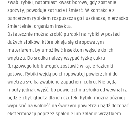
zwabi rybiki, natomiast kwast borowy, gdy zostanie
spożyty, powoduje zatrucie i śmierć. W kontakcie z
pancerzem rybikiem rozpuszcza go i uszkadza, nierzadko
śmiertelnie, organizm insekta.
Ostatecznie można zrobić pułapki na rybiki w postaci
dużych słoików, które okleja się chropowatym
materiałem, by umożliwić insektom wejście do ich
wnętrza. Do środka należy wsypać łyżkę cukru
(brązowego lub białego), zostawić w kącie łazienki i
gotowe. Rybiki wejdą po chropowatej powierzchni do
wnętrza słoika zwabione zapachem cukru. Nie będą
mogły jednak wyjść, bo powierzchnia słoika od wewnątrz
będzie zbyt gładka dla ich czułek! Rybiki można później
wypuścić na wolność na świeżym powietrzu bądź dokonać
eksterminacji poprzez spalenie lub zalanie wrzątkiem.