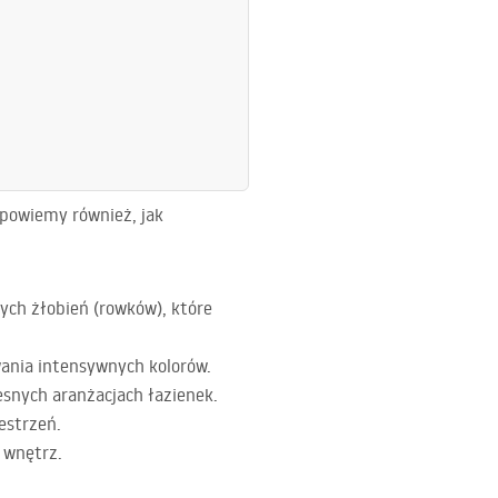
odpowiemy również, jak
ych żłobień (rowków), które
wania intensywnych kolorów.
esnych aranżacjach łazienek.
estrzeń.
e wnętrz.