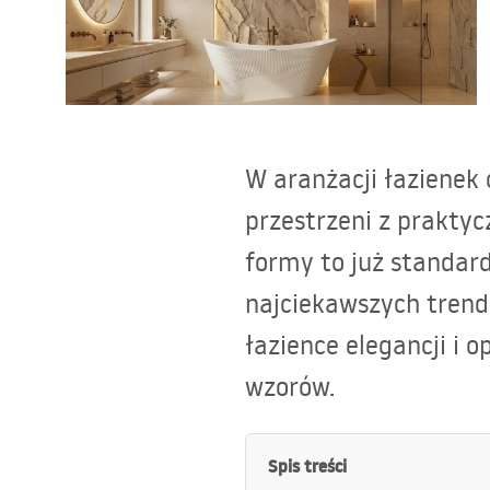
Toalety, ubikacje
Umywalki
W aranżacji łazienek 
Wanny i parawany
przestrzeni z praktyc
Baterie
formy to już standard
najciekawszych trendó
Natryski
łazience elegancji i 
Kuchnia
wzorów.
Akcesoria i meble łazienkowe
Spis treści