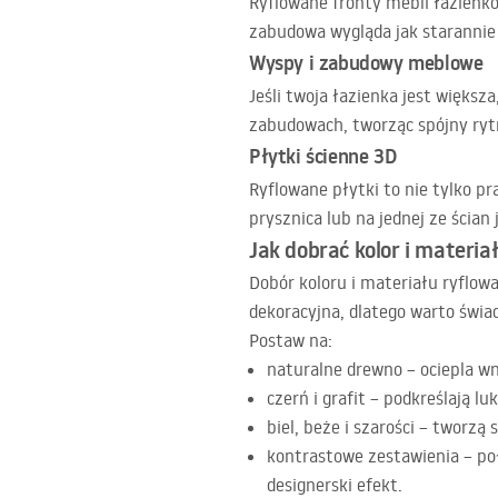
Ryflowane fronty mebli łazienko
zabudowa wygląda jak starannie
Wyspy i zabudowy meblowe
Jeśli twoja łazienka jest więks
zabudowach, tworząc spójny rytm
Płytki ścienne 3D
Ryflowane płytki to nie tylko pr
prysznica lub na jednej ze ścian
Jak dobrać kolor i materia
Dobór koloru i materiału ryflow
dekoracyjna, dlatego warto świa
Postaw na:
naturalne drewno – ociepla wn
czerń i grafit – podkreślają l
biel, beże i szarości – tworzą
kontrastowe zestawienia – po
designerski efekt.