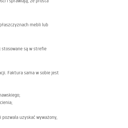
ci i sprawiają, że prosta
 płaszczyznach mebli lub
j stosowane są w strefie
ji. Faktura sama w sobie jest
ynawskiego;
cienia;
mi pozwala uzyskać wyważony,