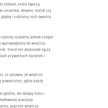
b żłobień, które tworzą
ak ceramika, drewno, metal czy
 głębię i subtelny ruch światła,
 częściej szukamy jednak czegoś
ę wprowadzenia do wnętrza
zrok. Trend ten doskonale łączy
tach prywatnych łazienek i
ni, co sprawia, że wnętrze
j powierzchni, gdzie każdy
 głośno, ale dodają stylu i
eładowanej aranżacji.
alizmu, poprzez wnętrza