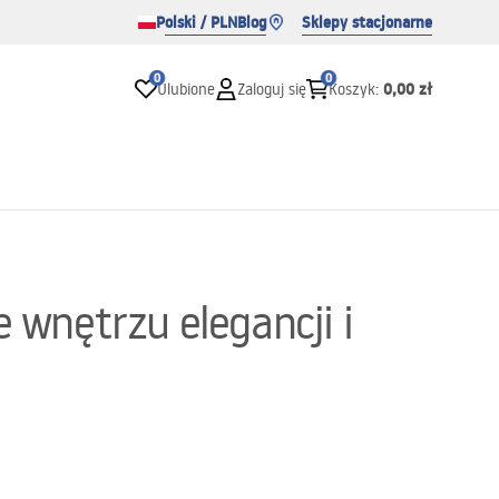
Polski / PLN
Blog
Sklepy stacjonarne
0
0
0,00 zł
Ulubione
Zaloguj się
Koszyk
:
 wnętrzu elegancji i