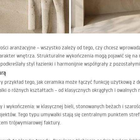
ści aranżacyjne – wszystko zależy od tego, czy chcesz wprowadz
arakter wnętrza. Strukturalne wykończenia mogą pojawić się na
 podkreślały styl łazienki i harmonijnie współgrały z pozostałym
urą
y przykład tego, jak ceramika może łączyć funkcję użytkową z d
ki o różnych kształtach – od klasycznych okrągłych i owalnych 
y i wykończenia: w klasycznej bieli, stonowanych beżach i szaroś
ojektów. Tego typu umywalki stają się centralnym punktem stre
tem trójwymiarowej faktury.