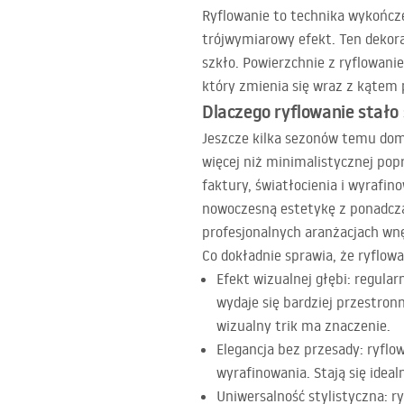
Ryflowanie to technika wykończe
trójwymiarowy efekt. Ten dekora
szkło. Powierzchnie z ryflowanie
który zmienia się wraz z kątem 
Dlaczego ryflowanie stało 
Jeszcze kilka sezonów temu domi
więcej niż minimalistycznej pop
faktury, światłocienia i wyrafin
nowoczesną estetykę z ponadcza
profesjonalnych aranżacjach wn
Co dokładnie sprawia, że ryflow
Efekt wizualnej głębi: regula
wydaje się bardziej przestron
wizualny trik ma znaczenie.
Elegancja bez przesady: ryflow
wyrafinowania. Stają się ideal
Uniwersalność stylistyczna: 