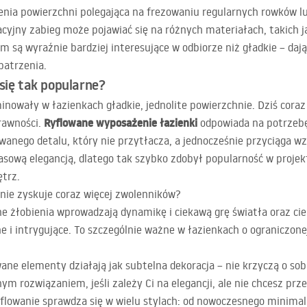
nia powierzchni polegająca na frezowaniu regularnych rowków lu
cyjny zabieg może pojawiać się na różnych materiałach, takich j
m są wyraźnie bardziej interesujące w odbiorze niż gładkie – dają
patrzenia.
się tak popularne?
nowały w łazienkach gładkie, jednolite powierzchnie. Dziś coraz
Ryflowane wyposażenie łazienki
rawności.
odpowiada na potrzeb
owanego detalu, który nie przytłacza, a jednocześnie przyciąga w
sową elegancją, dlatego tak szybko zdobył popularność w projek
ętrz.
anie zyskuje coraz więcej zwolenników?
rne żłobienia wprowadzają dynamikę i ciekawą grę światła oraz cie
ne i intrygujące. To szczególnie ważne w łazienkach o ograniczone
ane elementy działają jak subtelna dekoracja – nie krzyczą o sobie
nym rozwiązaniem, jeśli zależy Ci na elegancji, ale nie chcesz prz
ryflowanie sprawdza się w wielu stylach: od nowoczesnego minim