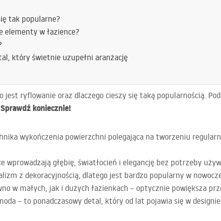
się tak popularne?
e elementy w łazience?
?
tal, który świetnie uzupełni aranżację
to jest ryflowanie oraz dlaczego cieszy się taką popularnością. P
Sprawdź koniecznie!
.
chnika wykończenia powierzchni polegająca na tworzeniu regularn
e wprowadzają głębię, światłocień i elegancję bez potrzeby uży
lizm z dekoracyjnością, dlatego jest bardzo popularny w nowocz
wno w małych, jak i dużych łazienkach – optycznie powiększa prz
moda – to ponadczasowy detal, który od lat pojawia się w designi