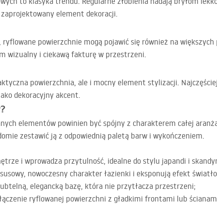
wych to klasyka trendu. Regularne żłobienia nadają bryłom lekkoś
 zaprojektowany element dekoracji.
za, ryflowane powierzchnie mogą pojawić się również na większych
 wizualny i ciekawą fakturę w przestrzeni.
aktyczna powierzchnia, ale i mocny element stylizacji. Najczęście
 jako dekoracyjny akcent.
ł?
anych elementów powinien być spójny z charakterem całej aranżac
domie zestawić ją z odpowiednią paletą barw i wykończeniem.
ętrze i wprowadza przytulność, idealne do stylu japandi i skand
uksusowy, nowoczesny charakter łazienki i eksponują efekt światło
 subtelną, elegancką bazę, która nie przytłacza przestrzeni;
łączenie ryflowanej powierzchni z gładkimi frontami lub ściana