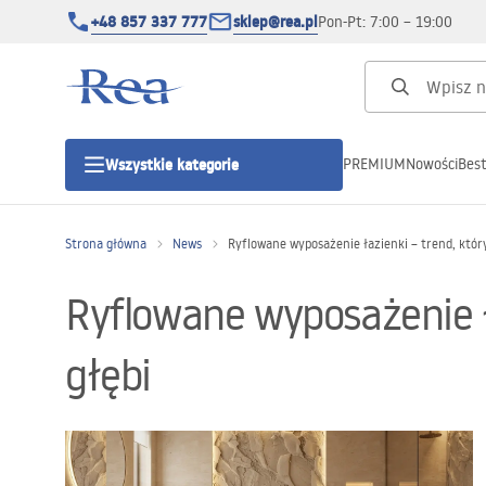
+48 857 337 777
sklep@rea.pl
Pon-Pt: 7:00 – 19:00
PREMIUM
Nowości
Best
Wszystkie kategorie
Kategorie produktowe
Strona główna
News
Ryflowane wyposażenie łazienki – trend, który
Kabiny prysznicowe
Ryflowane wyposażenie ła
Drzwi prysznicowe
głębi
Brodziki prysznicowe
Odpływy liniowe