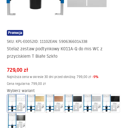
Promocja
SKU
:
KPL-E0052
ID
:
11102
EAN
:
5906366014338
Stelaż zestaw podtynkowy K011A-Q do mis WC z
przyciskiem T Białe Szkło
729,00 zł
-
9
%
Najniższa cena w okresie 30 dni przed obniżką:
799,00 zł
Cena regularna
:
799,00 zł
Wybierz wariant