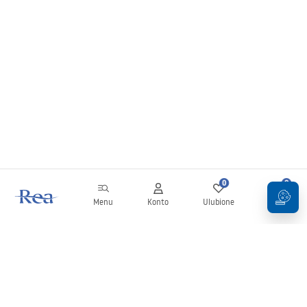
0
0
Menu
Konto
Ulubione
Koszyk
Newsletter
Bądź na bieżąco z nowościami i promocjami!