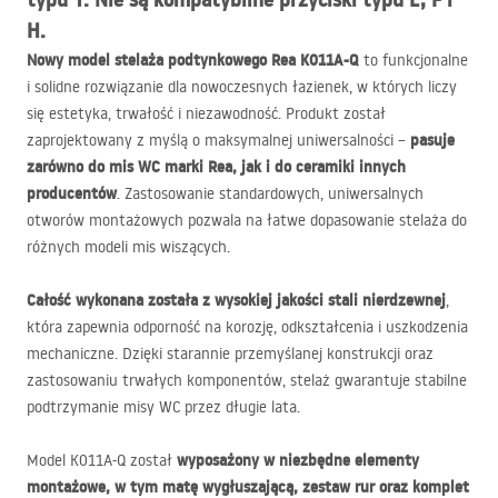
H.
Nowy model stelaża podtynkowego Rea K011A-Q
to funkcjonalne
i solidne rozwiązanie dla nowoczesnych łazienek, w których liczy
się estetyka, trwałość i niezawodność. Produkt został
pasuje
zaprojektowany z myślą o maksymalnej uniwersalności –
zarówno do mis WC marki Rea, jak i do ceramiki innych
producentów
. Zastosowanie standardowych, uniwersalnych
otworów montażowych pozwala na łatwe dopasowanie stelaża do
różnych modeli mis wiszących.
Całość wykonana została z wysokiej jakości stali nierdzewnej
,
która zapewnia odporność na korozję, odkształcenia i uszkodzenia
mechaniczne. Dzięki starannie przemyślanej konstrukcji oraz
zastosowaniu trwałych komponentów, stelaż gwarantuje stabilne
podtrzymanie misy WC przez długie lata.
wyposażony w niezbędne elementy
Model K011A-Q został
montażowe, w tym matę wygłuszającą, zestaw rur oraz komplet