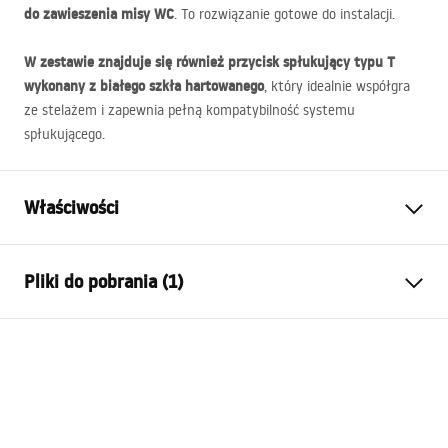
do zawieszenia misy WC
. To rozwiązanie gotowe do instalacji.
W zestawie znajduje się również przycisk spłukujący typu T
wykonany z białego szkła hartowanego
, który idealnie współgra
ze stelażem i zapewnia pełną kompatybilność systemu
spłukującego.
Właściwości
Typ stelaża
do mis WC
Pliki do pobrania (1)
Model
K011A-Q
Kompatybilne przyciski
Typu T
Instrukcja montażu
Minimalna głębokość montażu
130 mm, 150 mm
STELA___PODTYNKOWY_WC_K011A-Q.pdf
Rozstaw śrub montażowych
18 cm, 23 cm
Spłukiwanie
3 / 6 litrów