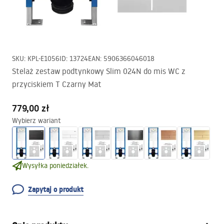
SKU
:
KPL-E1056
ID
:
13724
EAN
:
5906366046018
Stelaż zestaw podtynkowy Slim 024N do mis WC z
przyciskiem T Czarny Mat
779,00 zł
Wybierz wariant
Wysyłka poniedziałek.
Zapytaj o produkt