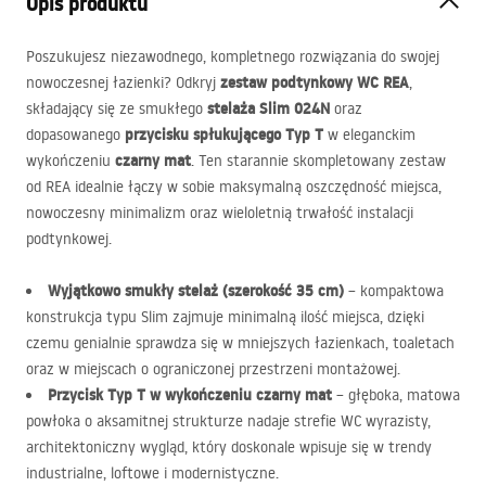
Opis produktu
Poszukujesz niezawodnego, kompletnego rozwiązania do swojej
zestaw podtynkowy WC
REA
nowoczesnej łazienki? Odkryj
,
stelaża Slim 024N
składający się ze smukłego
oraz
przycisku spłukującego Typ T
dopasowanego
w eleganckim
czarny mat
wykończeniu
. Ten starannie skompletowany zestaw
od
REA
idealnie łączy w sobie maksymalną oszczędność miejsca,
nowoczesny minimalizm oraz wieloletnią trwałość instalacji
podtynkowej.
Wyjątkowo smukły stelaż (szerokość 35 cm)
– kompaktowa
konstrukcja typu Slim zajmuje minimalną ilość miejsca, dzięki
czemu genialnie sprawdza się w mniejszych łazienkach, toaletach
oraz w miejscach o ograniczonej przestrzeni montażowej.
Przycisk Typ T w wykończeniu czarny mat
– głęboka, matowa
powłoka o aksamitnej strukturze nadaje strefie WC wyrazisty,
architektoniczny wygląd, który doskonale wpisuje się w trendy
industrialne, loftowe i modernistyczne.