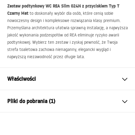
Zestaw podtynkowy WC
REA
Slim 024N z przyciskiem Typ T
Czarny Mat
to doskonały wybór dla osób, które cenią sobie
nowoczesny design i kompleksowe rozwiązania klasy premium.
Przemyślana architektura ułatwia sprawną instalację, a najwyższa
jakość wykonania podzespołów od
REA
eliminuje ryzyko awarii
podtynkowej. Wybierz ten zestaw i zyskaj pewność, że Twoja
strefa toaletowa zachowa nienaganny, elegancki wygląd i
najwyższą niezawodność przez długie lata.
Właściwości
Typ stelaża
do mis WC
Pliki do pobrania (1)
Model
024N
Kompatybilne przyciski
Typu T
Instrukcja montażu
Minimalna głębokość montażu
130 mm
Instrukcja_monta__u_i_obs__ugi_Stela__a_podtynkow
Rozstaw śrub montażowych
18 cm, 23 cm