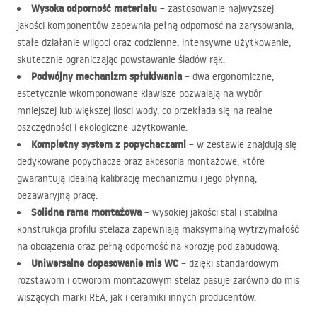
Wysoka odporność materiału
– zastosowanie najwyższej
jakości komponentów zapewnia pełną odporność na zarysowania,
stałe działanie wilgoci oraz codzienne, intensywne użytkowanie,
skutecznie ograniczając powstawanie śladów rąk.
Podwójny mechanizm spłukiwania
– dwa ergonomiczne,
estetycznie wkomponowane klawisze pozwalają na wybór
mniejszej lub większej ilości wody, co przekłada się na realne
oszczędności i ekologiczne użytkowanie.
Kompletny system z popychaczami
– w zestawie znajdują się
dedykowane popychacze oraz akcesoria montażowe, które
gwarantują idealną kalibrację mechanizmu i jego płynną,
bezawaryjną pracę.
Solidna rama montażowa
– wysokiej jakości stal i stabilna
konstrukcja profilu stelaża zapewniają maksymalną wytrzymałość
na obciążenia oraz pełną odporność na korozję pod zabudową.
Uniwersalne dopasowanie mis WC
– dzięki standardowym
rozstawom i otworom montażowym stelaż pasuje zarówno do mis
wiszących marki
REA
, jak i ceramiki innych producentów.