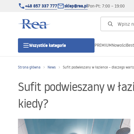
+48 857 337 777
sklep@rea.pl
Pon-Pt: 7:00 – 19:00
PREMIUM
Nowości
Best
Wszystkie kategorie
Kategorie produktowe
Strona główna
News
Sufit podwieszany w łazience – dlaczego warto
Kabiny prysznicowe
Sufit podwieszany w łaz
Drzwi prysznicowe
kiedy?
Brodziki prysznicowe
Odpływy liniowe