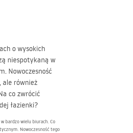
ach o wysokich
czą niespotykaną w
ym. Nowoczesność
 ale również
Na co zwrócić
ej łazienki?
w bardzo wielu biurach. Co
istycznym. Nowoczesność tego