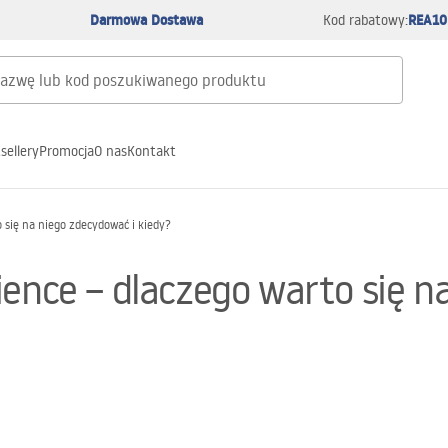
Darmowa Dostawa
REA10
Kod rabatowy:
sellery
Promocja
O nas
Kontakt
 się na niego zdecydować i kiedy?
ience – dlaczego warto się n