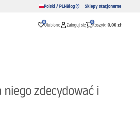
Polski / PLN
Blog
Sklepy stacjonarne
0
0
0,00 zł
Ulubione
Zaloguj się
Koszyk
:
a niego zdecydować i