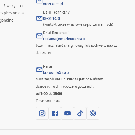
order@rea.pl
 iż wszystkie
Dział Techniczny
ezpieczne dla
bok@rea.pl
jonalne.
(kontakt także w sprawie części zamiennych)
Dział Reklamacji
reklamacje@lazienka-rea.pl
Jeżeli masz jakieś skargi, uwagi lub pochwały, napisz
do nas na:
E-mail
kierownik@rea.pl
Nasz zespół obsługi klienta jest do Państwa
dyspozycji w dni robocze w godzinach:
od 7:00 do 19:00
Obserwuj nas