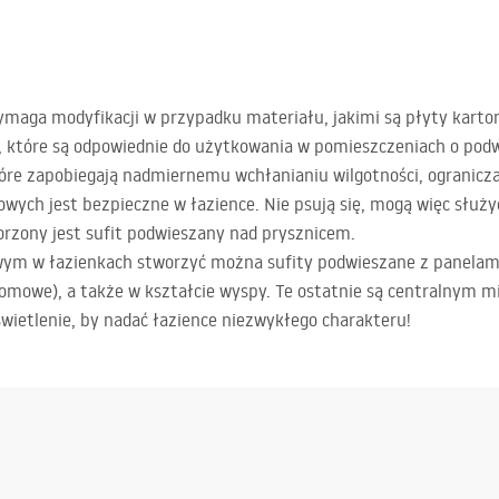
ymaga modyfikacji w przypadku materiału, jakimi są płyty karto
, które są odpowiednie do użytkowania w pomieszczeniach o podw
e zapobiegają nadmiernemu wchłanianiu wilgotności, ograniczają
wych jest bezpieczne w łazience. Nie psują się, mogą więc służy
orzony jest sufit podwieszany nad prysznicem.
ym w łazienkach stworzyć można sufity podwieszane z panelami
omowe), a także w kształcie wyspy. Te ostatnie są centralnym m
wietlenie, by nadać łazience niezwykłego charakteru!