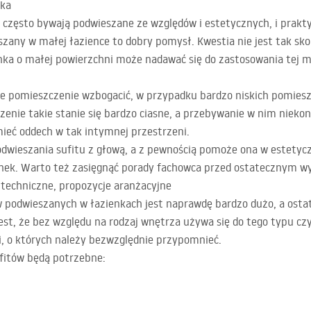
nka
często bywają podwieszane ze względów i estetycznych, i prakty
eszany w małej łazience to dobry pomysł. Kwestia nie jest tak sk
ka o małej powierzchni może nadawać się do zastosowania tej m
e pomieszczenie wzbogacić, w przypadku bardzo niskich pomieszc
czenie takie stanie się bardzo ciasne, a przebywanie w nim nieko
mieć oddech w tak intymnej przestrzeni.
dwieszania sufitu z głową, a z pewnością pomoże ona w estety
nek. Warto też zasięgnąć porady fachowca przed ostatecznym w
e techniczne, propozycje aranżacyjne
 podwieszanych w łazienkach jest naprawdę bardzo dużo, a ostat
est, że bez względu na rodzaj wnętrza używa się do tego typu c
, o których należy bezwzględnie przypomnieć.
fitów będą potrzebne: