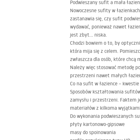
Podwieszany sufit a mała łazie
Nowoczesne sufity w łazienkach 
zastanawia się, czy sufit podwi
wydawać, ponieważ nawet łazien
jest zbyt… niska.
Chodzi bowiem o to, by optyczni
która mija się z celem. Pomiesz
zwłaszcza dla osób, które chcą 
Należy więc stosować metodę po
przestrzeni nawet małych łazie
Co na sufit w łazience – kwesti
Sposobów kształtowania sufitów
zamysłu i przestrzeni. Faktem j
materiałów z kilkoma wyjątkami
Do wykonania podwieszanych su
płyty kartonowo-gipsowe
masy do spoinowania