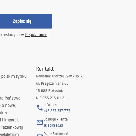
Zapisz się
określonych w
Regulaminie
.
Kontakt
 polskim rynku
Podlasiak Andrzej Cylwik sp. k.
ul. Przędzalniana 60
15-688 Białystok
 na Państwa
NIP 966-216-01-21
Infolinia
ę o nowe,
+48 857 337 777
ukty.
Obsługa klienta
i i imporcie
sklep@rea.pl
 łazienkowej
Dział Zamówień
wieloletnim