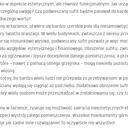
ylko w aspekcie estetycznym, ale również funkcjonalnym. Jak urzą
czególną uwagę? Czy podwieszany sufit będzie pasował do każdej
 dlaczego warto?
any w łazience, otwiera się bardzo szerokie pole dla niesamowity
gry światła aranżacji. W wielu budynkach, zwłaszcza z okresu pr
duje się stosunkowo wysoko, podwieszany sufit pozwala je więc mo
ielu względów: estetycznego i finansowego. Obniżenie sufitu, zw
za ogrzewanie i lepsze docieplenie danego pomieszczenia, a prz
które – nawet z pomocą silnego grzejnika – mogą niekiedy pozos
 wiosną.
stotny, bo bardzo wielu ludzi nie przepada za przebywaniem w po
ściany wydają się ciągnąć aż pod niebo. Dodatkowo obniżenie sufi
óry wielu osobom może przeszkadzać w zrelaksowaniu się, czy to
any w łazience, zyskuje się możliwość zakrycia nieestetycznych 
 szpeci wystrój całego pomieszczenia. Wszelkie mankamenty górn
je jak żadne inne rozwiązanie! To oczywiście nie wszystko!