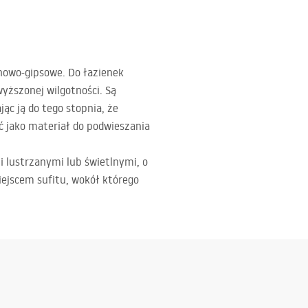
nowo-gipsowe. Do łazienek
yższonej wilgotności. Są
c ją do tego stopnia, że
ć jako materiał do podwieszania
 lustrzanymi lub świetlnymi, o
iejscem sufitu, wokół którego