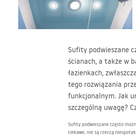
Toalety, ubikacje
Umywalki
Sufity podwieszane c
Wanny i parawany
ścianach, a także w b
Baterie
łazienkach, zwłaszcz
tego rozwiązania prze
Natryski
funkcjonalnym. Jak u
Kuchnia
szczególną uwagę? Cz
Akcesoria i meble łazienkowe
Sufity podwieszane często można
ciekawe, nie są rzeczą niespot