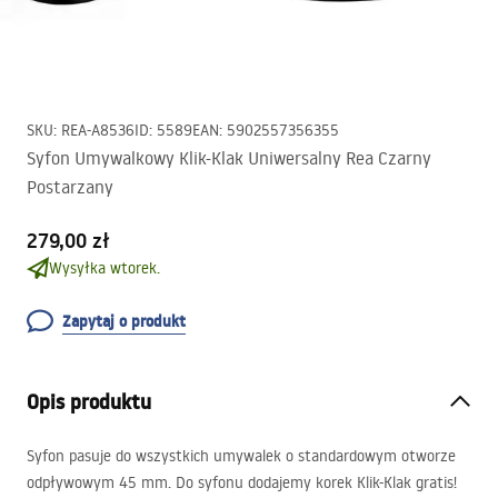
SKU
:
REA-A8536
ID
:
5589
EAN
:
5902557356355
Syfon Umywalkowy Klik-Klak Uniwersalny Rea Czarny
Postarzany
279,00 zł
Wysyłka wtorek.
Zapytaj o produkt
Opis produktu
Syfon pasuje do wszystkich umywalek o standardowym otworze
odpływowym 45 mm. Do syfonu dodajemy korek Klik-Klak gratis!