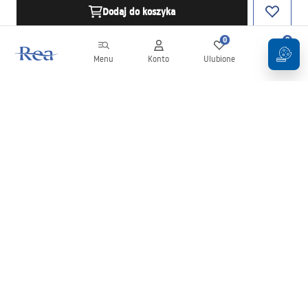
Dodaj do koszyka
0
0
Menu
Konto
Ulubione
Koszyk
Newsletter
Bądź na bieżąco z nowościami i promocjami!
Zapisz się
Wprowadzając i zatwierdzając swoje dane wyrażasz zgodę na
otrzymywanie newslettera na zasadach określonych w
Regulaminie
.