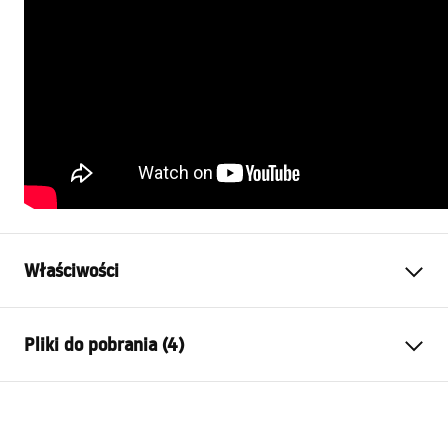
Właściwości
Wariant korka
z otworem przelewowym, bez
Pliki do pobrania (4)
otworu przelewowego
Materiał
mosiądz
Warunki gwarancji
Gwarancja
24 miesiące
Warranty_Terms_and_Conditions_Siphons_-_24.pdf