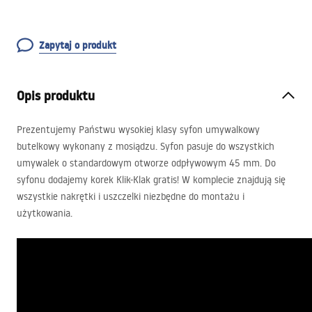
Zapytaj o produkt
Opis produktu
Prezentujemy Państwu wysokiej klasy syfon umywalkowy
butelkowy wykonany z mosiądzu. Syfon pasuje do wszystkich
umywalek o standardowym otworze odpływowym 45 mm. Do
syfonu dodajemy korek Klik-Klak gratis! W komplecie znajdują się
wszystkie nakrętki i uszczelki niezbędne do montażu i
użytkowania.