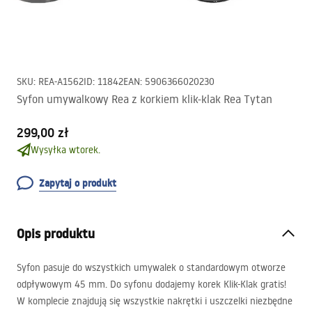
SKU
:
REA-A1562
ID
:
11842
EAN
:
5906366020230
Syfon umywalkowy Rea z korkiem klik-klak Rea Tytan
299,00 zł
Wysyłka wtorek.
Zapytaj o produkt
Opis produktu
Syfon pasuje do wszystkich umywalek o standardowym otworze
odpływowym 45 mm. Do syfonu dodajemy korek Klik-Klak gratis!
W komplecie znajdują się wszystkie nakrętki i uszczelki niezbędne