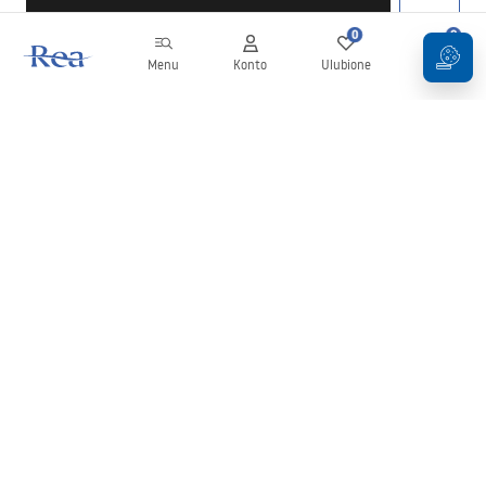
0
0
Menu
Konto
Ulubione
Koszyk
Newsletter
Bądź na bieżąco z nowościami i promocjami!
Zapisz się
Wprowadzając i zatwierdzając swoje dane wyrażasz zgodę na
otrzymywanie newslettera na zasadach określonych w
Regulaminie
.