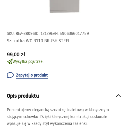
SKU
:
REA-88096
ID
:
12129
EAN
:
5906366017759
Szczotka WC B110 BRUSH STEEL
99,00 zł
Wysyłka pojutrze.
Zapytaj o produkt
Opis produktu
Prezentujemy elegancką szczotkę toaletową w klasycznym
stojącym schowku. Dzięki klasycznej konstrukcji doskonale
wpasuje się w każdy styl wykończenia łazienki.