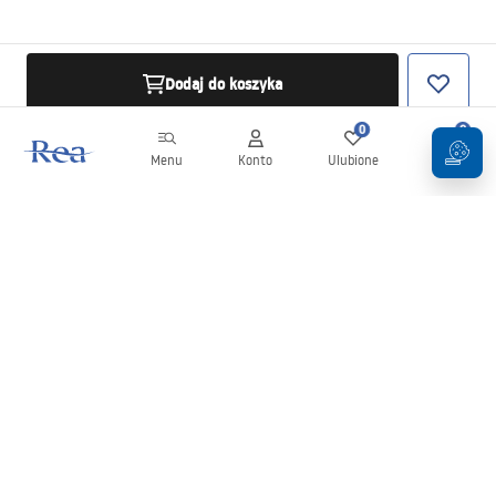
Dodaj do koszyka
0
0
Menu
Konto
Ulubione
Koszyk
Newsletter
Bądź na bieżąco z nowościami i promocjami!
Zapisz się
Wprowadzając i zatwierdzając swoje dane wyrażasz zgodę na