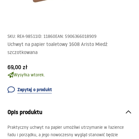
SKU
:
REA-98511
ID
:
11860
EAN
:
5906366018909
Uchwyt na papier toaletowy 1608 Aristo Miedź
szczotkowana
69,00 zł
Wysyłka wtorek.
Zapytaj o produkt
Opis produktu
Praktyczny uchwyt na papier umożliwi utrzymanie w łazience
ładu i porządku, a jego nowoczesny wygląd stanowić będzie