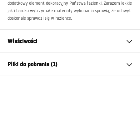
dodatkowy element dekoracyjny Państwa łazienki. Zarazem lekkie
jak i bardzo wytrzymałe materiały wykonania sprawią, że uchwyt
doskonale sprawdzi się w łazience.
Właściwości
Kolor:
Miedź, Miedź szczotkowana
Pliki do pobrania (1)
Materiał:
Metal
Sposób montażu:
Przykręcany
Warunki gwarancji
Szerokość (mm):
115
mm
Warranty_Terms_and_Conditions_Accessories_-_24.pdf
Wysokość (mm):
120
mm
Głębokość (mm):
80
mm
Seria:
Aristo
Gwarancja
24 miesiące