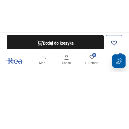
Dodaj do koszyka
0
0
Menu
Konto
Ulubione
Koszyk
Newsletter
Bądź na bieżąco z nowościami i promocjami!