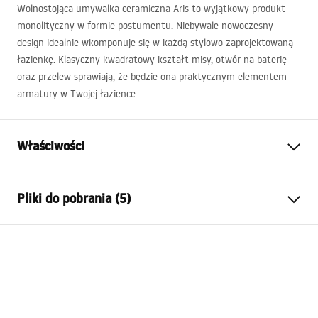
Wolnostojąca umywalka ceramiczna Aris to wyjątkowy produkt
monolityczny w formie postumentu. Niebywale nowoczesny
design idealnie wkomponuje się w każdą stylowo zaprojektowaną
łazienkę. Klasyczny kwadratowy kształt misy, otwór na baterię
oraz przelew sprawiają, że będzie ona praktycznym elementem
armatury w Twojej łazience.
Właściwości
Sposób montażu:
Wolnostojący
Pliki do pobrania (5)
Materiał:
Ceramika sanitarna
Kolor:
Biały
Karta produktu
Wykończenie:
Połysk
UMYWALKA ARIS - WOLNOSTOJACA.pdf
Długość:
440
mm
Szerokość (mm):
375
mm
Deklaracja Właściwości Użytkowych