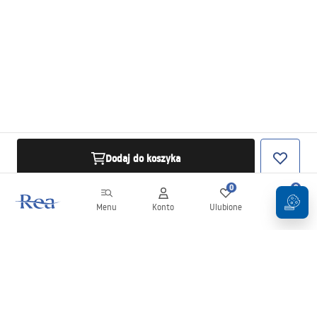
Dodaj do koszyka
0
0
Menu
Konto
Ulubione
Koszyk
Newsletter
Bądź na bieżąco z nowościami i promocjami!