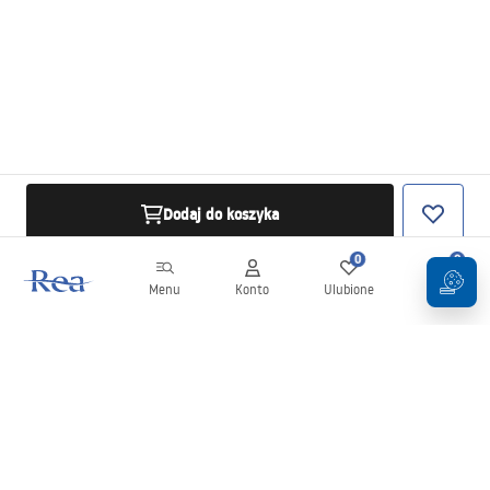
Dodaj do koszyka
0
0
Menu
Konto
Ulubione
Koszyk
Newsletter
Bądź na bieżąco z nowościami i promocjami!