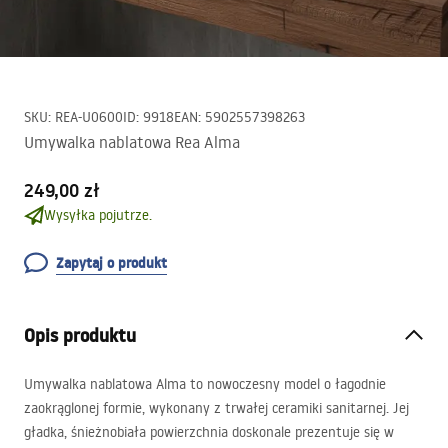
SKU
:
REA-U0600
ID
:
9918
EAN
:
5902557398263
Umywalka nablatowa Rea Alma
249,00 zł
Wysyłka pojutrze.
Zapytaj o produkt
Opis produktu
Umywalka nablatowa Alma to nowoczesny model o łagodnie
zaokrąglonej formie, wykonany z trwałej ceramiki sanitarnej. Jej
gładka, śnieżnobiała powierzchnia doskonale prezentuje się w