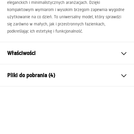
eleganckich i minimalistycznych aranżacjach. Dzięki
kompaktowym wymiarom i wysokim brzegom zapewnia wygodne
użytkowanie na co dzień. To uniwersalny model, który sprawdzi
się zarówno w małych, jak i przestronnych łazienkach,
podkreślając ich estetykę i funkcjonalność.
Właściwości
Sposób montażu:
Nablatowy
Pliki do pobrania (4)
Materiał:
Ceramika sanitarna
Kolor:
Biały
Instrukcja montażu
Wykończenie:
Połysk
Basin.pdf
Długość:
570
mm
Szerokość (mm):
360
mm
Karta produktu
Wysokość (mm):
150
mm
UMYWALKA ALMA - NABLATOWA.pdf