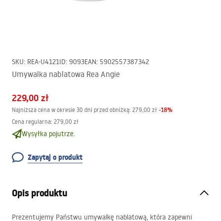
SKU
:
REA-U4121
ID
:
9093
EAN
:
5902557387342
Umywalka nablatowa Rea Angie
229,00 zł
-
18
%
Najniższa cena w okresie 30 dni przed obniżką:
279,00 zł
Cena regularna
:
279,00 zł
Wysyłka pojutrze.
Zapytaj o produkt
Opis produktu
Prezentujemy Państwu umywalkę nablatową, która zapewni