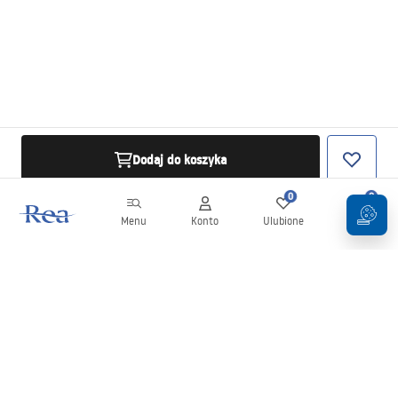
Dodaj do koszyka
0
0
Menu
Konto
Ulubione
Koszyk
Newsletter
Bądź na bieżąco z nowościami i promocjami!