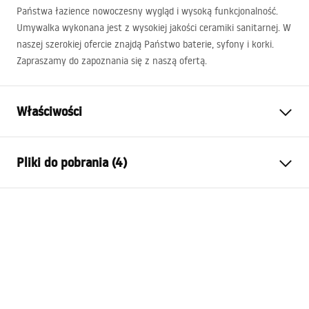
Państwa łazience nowoczesny wygląd i wysoką funkcjonalność.
Umywalka wykonana jest z wysokiej jakości ceramiki sanitarnej. W
naszej szerokiej ofercie znajdą Państwo baterie, syfony i korki.
Zapraszamy do zapoznania się z naszą ofertą.
Właściwości
Sposób montażu:
Nablatowy
Pliki do pobrania (4)
Materiał:
Ceramika sanitarna
Kolor:
Biały
Instrukcja montażu
Wykończenie:
Połysk
Basin.pdf
Długość:
520
mm
Szerokość (mm):
380
mm
Karta produktu
Wysokość (mm):
115
mm
UMYWALKA ANGIE - NABLATOWA.pdf
Głębokość (mm):
90
mm