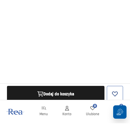
Dodaj do koszyka
0
0
Menu
Konto
Ulubione
Koszyk