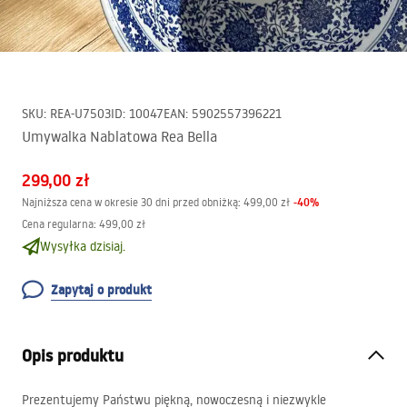
SKU
:
REA-U7503
ID
:
10047
EAN
:
5902557396221
Umywalka Nablatowa Rea Bella
299,00 zł
-
40
%
Najniższa cena w okresie 30 dni przed obniżką:
499,00 zł
Cena regularna
:
499,00 zł
Wysyłka dzisiaj.
Zapytaj o produkt
Opis produktu
Prezentujemy Państwu piękną, nowoczesną i niezwykle