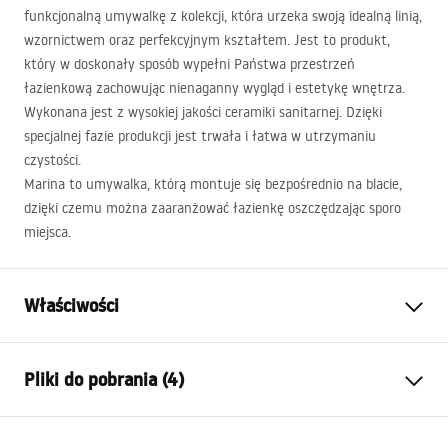
funkcjonalną umywalkę z kolekcji, która urzeka swoją idealną linią,
wzornictwem oraz perfekcyjnym kształtem. Jest to produkt,
który w doskonały sposób wypełni Państwa przestrzeń
łazienkową zachowując nienaganny wygląd i estetykę wnętrza.
Wykonana jest z wysokiej jakości ceramiki sanitarnej. Dzięki
specjalnej fazie produkcji jest trwała i łatwa w utrzymaniu
czystości.
Marina to umywalka, którą montuje się bezpośrednio na blacie,
dzięki czemu można zaaranżować łazienkę oszczędzając sporo
miejsca.
Właściwości
Sposób montażu:
Nablatowy
Pliki do pobrania (4)
Materiał:
Ceramika sanitarna
Kolor:
Wzór
Instrukcja montażu