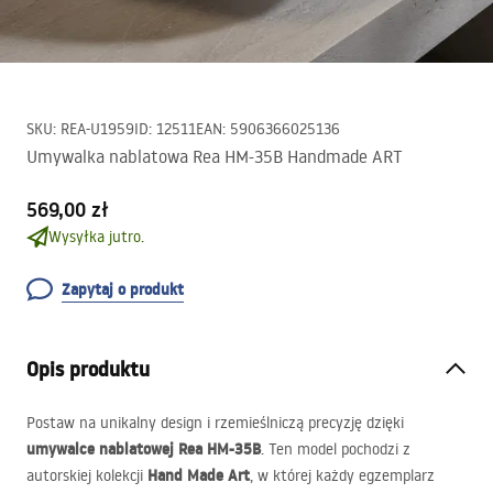
SKU
:
REA-U1959
ID
:
12511
EAN
:
5906366025136
Umywalka nablatowa Rea HM-35B Handmade ART
569,00 zł
Wysyłka jutro.
Zapytaj o produkt
Opis produktu
Postaw na unikalny design i rzemieślniczą precyzję dzięki
umywalce nablatowej Rea HM-35B
. Ten model pochodzi z
Hand Made Art
autorskiej kolekcji
, w której każdy egzemplarz