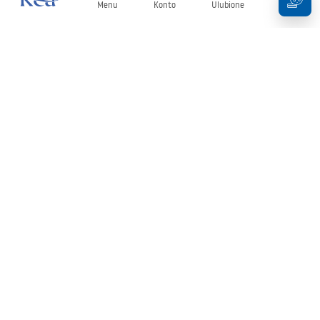
Menu
Konto
Ulubione
Koszyk
Newsletter
Bądź na bieżąco z nowościami i promocjami!
Zapisz się
Wprowadzając i zatwierdzając swoje dane wyrażasz zgodę na
otrzymywanie newslettera na zasadach określonych w
Regulaminie
.