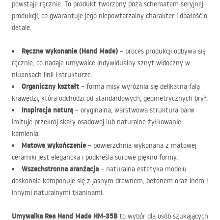
powstaje ręcznie. To produkt tworzony poza schematem seryjnej
produkcji, co gwarantuje jego niepowtarzalny charakter i dbałość o
detale.
Ręczne wykonanie (Hand Made)
– proces produkcji odbywa się
ręcznie, co nadaje umywalce indywidualny sznyt widoczny w
niuansach linii i strukturze.
Organiczny kształt
– forma misy wyróżnia się delikatną falą
krawędzi, która odchodzi od standardowych, geometrycznych brył.
Inspiracja naturą
– oryginalna, warstwowa struktura barw
imituje przekrój skały osadowej lub naturalne żyłkowanie
kamienia.
Matowe wykończenie
– powierzchnia wykonana z matowej
ceramiki jest elegancka i podkreśla surowe piękno formy.
Wszechstronna aranżacja
– naturalna estetyka modelu
doskonale komponuje się z jasnym drewnem, betonem oraz lnem i
innymi naturalnymi tkaninami.
Umywalka Rea Hand Made HM-35B
to wybór dla osób szukających