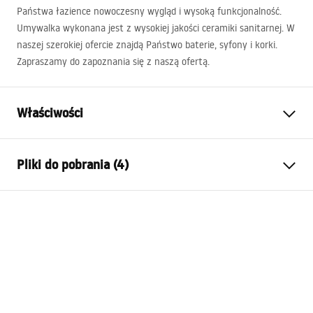
Państwa łazience nowoczesny wygląd i wysoką funkcjonalność.
Umywalka wykonana jest z wysokiej jakości ceramiki sanitarnej. W
naszej szerokiej ofercie znajdą Państwo baterie, syfony i korki.
Zapraszamy do zapoznania się z naszą ofertą.
Właściwości
Sposób montażu:
Nablatowy
Pliki do pobrania (4)
Materiał:
Ceramika sanitarna
Kolor:
Biały
Instrukcja montażu
Wykończenie:
Połysk
Basin.pdf
Długość:
500
mm
Szerokość (mm):
380
mm
Karta produktu
Wysokość (mm):
140
mm
UMYWALKA NADIA 50 - NABLATOWA.pdf
Głębokość (mm):
105
mm