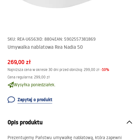
SKU
:
REA-U6563
ID
:
8804
EAN
:
5902557381869
Umywalka nablatowa Rea Nadia 50
269,00 zł
-
10
%
Najniższa cena w okresie 30 dni przed obniżką:
299,00 zł
Cena regularna
:
299,00 zł
Wysyłka poniedziałek.
Zapytaj o produkt
Opis produktu
Prezentujemy Państwu umywalkę nablatową, która zapewni