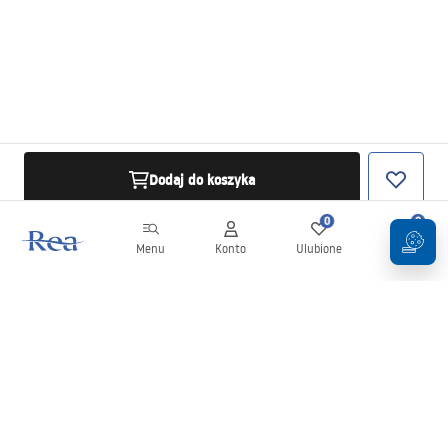
Dodaj do koszyka
0
0
Menu
Konto
Ulubione
Koszyk
Newsletter
Bądź na bieżąco z nowościami i promocjami!