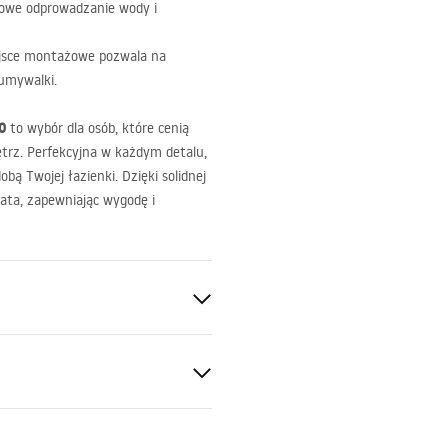
łowe odprowadzanie wody i
ejsce montażowe pozwala na
 umywalki.
0
to wybór dla osób, które cenią
trz. Perfekcyjna w każdym detalu,
ą Twojej łazienki. Dzięki solidnej
ata, zapewniając wygodę i
t kwarcowy
mienia, Szary, Wzór
ki gwarancji