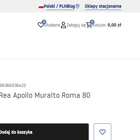
Polski / PLN
Blog
Sklepy stacjonarne
0
0
0,00 zł
Ulubione
Zaloguj się
Koszyk
:
06366036422
Rea Apollo Muralto Roma 80
Dodaj do koszyka