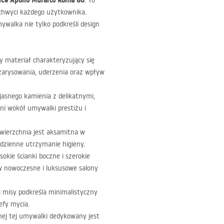
ce Apollo Muralto Roma 80
. To
zachwyci każdego użytkownika.
mywalka nie tylko podkreśli design
.
ty materiał charakteryzujący się
zarysowania, uderzenia oraz wpływ
jasnego kamienia z delikatnymi,
ni wokół umywalki prestiżu i
ierzchnia jest aksamitna w
dzienne utrzymanie higieny.
sokie ścianki boczne i szerokie
w nowoczesne i luksusowe salony
 misy podkreśla minimalistyczny
efy mycia.
nej tej umywalki dedykowany jest