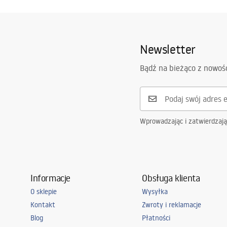
Instrukcja montażu
Warra
Basin.pdf
Długość:
800
mm
Basins
Szerokość (mm):
500
mm
Newsletter
Wysokość (mm):
200
mm
Manual
Manu
Kształt:
Prostokątn
Instrukcja_monta__u_Umywalki_i_
Instr
Bądź na bieżąco z nowoś
p____ki_APOLLO.pdf
p____k
Otwór na baterię:
Tak
Otwór przelewowy
Nie
Wprowadzając i zatwierdzaj
Informacje
Obsługa klienta
O sklepie
Wysyłka
Kontakt
Zwroty i reklamacje
Blog
Płatności