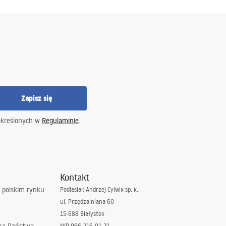
Zapisz się
określonych w
Regulaminie
.
Kontakt
 polskim rynku
Podlasiak Andrzej Cylwik sp. k.
ul. Przędzalniana 60
15-688 Białystok
NIP 966-216-01-21