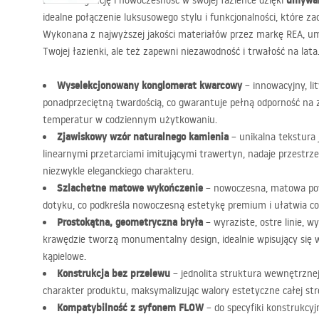
umywal
Doceń elegancję i nowoczesność w swojej łazience dzięki
idealne połączenie luksusowego stylu i funkcjonalności, które 
Wykonana z najwyższej jakości materiałów przez markę
REA
, u
Twojej łazienki, ale też zapewni niezawodność i trwałość na lata
Wyselekcjonowany konglomerat kwarcowy
– innowacyjny, li
ponadprzeciętną twardością, co gwarantuje pełną odporność na 
temperatur w codziennym użytkowaniu.
Zjawiskowy wzór naturalnego kamienia
– unikalna tekstura 
linearnymi przetarciami imitującymi trawertyn, nadaje przestrze
niezwykle eleganckiego charakteru.
Szlachetne matowe wykończenie
– nowoczesna, matowa pow
dotyku, co podkreśla nowoczesną estetykę premium i ułatwia co
Prostokątna, geometryczna bryła
– wyraziste, ostre linie, wy
krawędzie tworzą monumentalny design, idealnie wpisujący się 
kąpielowe.
Konstrukcja bez przelewu
– jednolita struktura wewnętrznej
charakter produktu, maksymalizując walory estetyczne całej str
Kompatybilność z syfonem
FLOW
– do specyfiki konstrukcyj