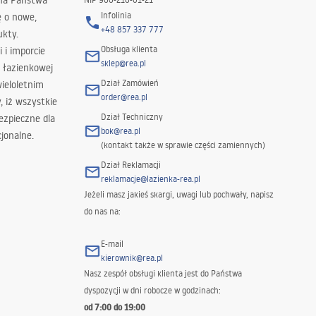
 na Państwa
Infolinia
ę o nowe,
+48 857 337 777
ukty.
Obsługa klienta
i i imporcie
sklep@rea.pl
 łazienkowej
Dział Zamówień
wieloletnim
order@rea.pl
 iż wszystkie
Dział Techniczny
ezpieczne dla
bok@rea.pl
jonalne.
(kontakt także w sprawie części zamiennych)
Dział Reklamacji
reklamacje@lazienka-rea.pl
Jeżeli masz jakieś skargi, uwagi lub pochwały, napisz
do nas na:
E-mail
kierownik@rea.pl
Nasz zespół obsługi klienta jest do Państwa
dyspozycji w dni robocze w godzinach:
od 7:00 do 19:00