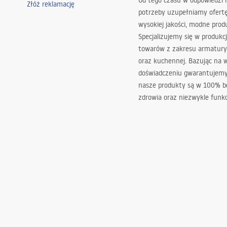
Od tego czasu w odpowiedzi
Złóż reklamację
potrzeby uzupełniamy ofert
wysokiej jakości, modne prod
Specjalizujemy się w produkcj
towarów z zakresu armatury
oraz kuchennej. Bazując na 
doświadczeniu gwarantujemy,
nasze produkty są w 100% b
zdrowia oraz niezwykle funkc