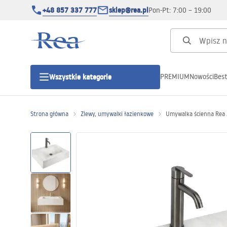
+48 857 337 777
sklep@rea.pl
Pon-Pt: 7:00 – 19:00
PREMIUM
Nowości
Best
Wszystkie kategorie
Kategorie produktowe
Strona główna
Zlewy, umywalki łazienkowe
Umywalka ścienna Rea 
Kabiny prysznicowe
Drzwi prysznicowe
Brodziki prysznicowe
Odpływy liniowe