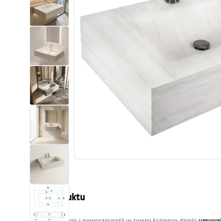
Toalety, ubikacje
Umywalki
Wanny i parawany
Baterie
Natryski
Kuchnia
Akcesoria i meble łazienkowe
Opis produktu