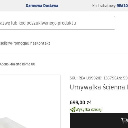
Darmowa Dostawa
REA10
Kod rabatowy:
sellery
Promocja
O nas
Kontakt
Apollo Muralto Roma 80
SKU
:
REA-U9992
ID
:
13679
EAN
:
59
Umywalka ścienna 
699,00 zł
Wysyłka dzisiaj.