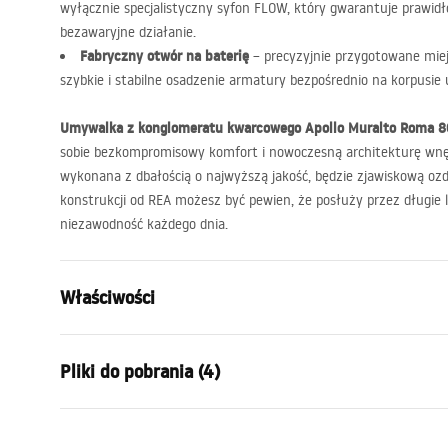
wyłącznie specjalistyczny syfon
FLOW
, który gwarantuje prawid
bezawaryjne działanie.
Fabryczny otwór na baterię
– precyzyjnie przygotowane mi
szybkie i stabilne osadzenie armatury bezpośrednio na korpusie
Umywalka z konglomeratu kwarcowego Apollo Muralto Roma 8
sobie bezkompromisowy komfort i nowoczesną architekturę wnę
wykonana z dbałością o najwyższą jakość, będzie zjawiskową ozdob
konstrukcji od
REA
możesz być pewien, że posłuży przez długie l
niezawodność każdego dnia.
Właściwości
Sposób montażu:
Wiszący
Pliki do pobrania (4)
Materiał:
Konglomera
Kolor:
Imitacja ka
Warun
Wykończenie:
Matowe