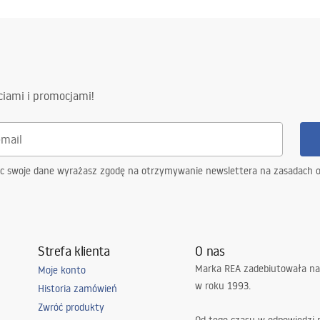
nty_Terms_and_Conditions_
_-_5.pdf
al
a
ukcja_monta__u_Umywalki_i_
ciami i promocjami!
i_APOLLO.pdf
ąc swoje dane wyrażasz zgodę na otrzymywanie newslettera na zasadach 
Strefa klienta
O nas
Marka REA zadebiutowała na
Moje konto
w roku 1993.
Historia zamówień
Zwróć produkty