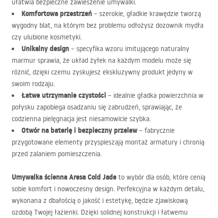
ułatwia bezpieczne zawieszenie umywalki.
Komfortowa przestrzeń
– szerokie, gładkie krawędzie tworzą
wygodny blat, na którym bez problemu odłożysz dozownik mydła
czy ulubione kosmetyki.
Unikalny design
– specyfika wzoru imitującego naturalny
marmur sprawia, że układ żyłek na każdym modelu może się
różnić, dzięki czemu zyskujesz ekskluzywny produkt jedyny w
swoim rodzaju.
Łatwe utrzymanie czystości
– idealnie gładka powierzchnia w
połysku zapobiega osadzaniu się zabrudzeń, sprawiając, że
codzienna pielęgnacja jest niesamowicie szybka.
Otwór na baterię i bezpieczny przelew
– fabrycznie
przygotowane elementy przyspieszają montaż armatury i chronią
przed zalaniem pomieszczenia.
Umywalka ścienna Aresa Cold Jade
to wybór dla osób, które cenią
sobie komfort i nowoczesny design. Perfekcyjna w każdym detalu,
wykonana z dbałością o jakość i estetykę, będzie zjawiskową
ozdobą Twojej łazienki. Dzięki solidnej konstrukcji i łatwemu