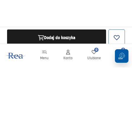
Dodaj do koszyka
0
0
Menu
Konto
Ulubione
Koszyk
Newsletter
Bądź na bieżąco z nowościami i promocjami!
Zapisz się