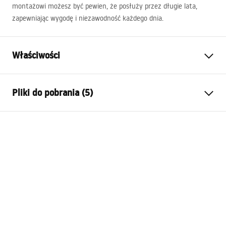
montażowi możesz być pewien, że posłuży przez długie lata,
zapewniając wygodę i niezawodność każdego dnia.
Właściwości
Sposób montażu:
Wiszący
Pliki do pobrania (5)
Materiał:
Ceramika sanitarna,
Konglomerat kwarcowy
Instrukcja montażu
Kolor:
Biały, Imitacja kamienia
Basin.pdf
Wykończenie:
Połysk
Długość:
600
mm
Karta produktu
Szerokość (mm):
500
mm
UMYWALKA KONGLOMERATOWA ALISON 60 -
Wysokość (mm):
160
mm
NABLATOWA.pdf
Głębokość (mm):
120
mm
Kształt:
Prostokątna