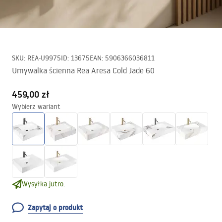
SKU
:
REA-U9975
ID
:
13675
EAN
:
5906366036811
Umywalka ścienna Rea Aresa Cold Jade 60
459,00 zł
Wybierz wariant
Wysyłka jutro.
Zapytaj o produkt