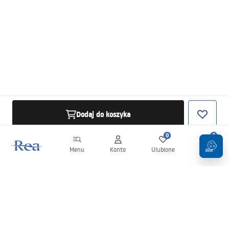
Dodaj do koszyka
0
0
Menu
Konto
Ulubione
Koszyk
Newsletter
Bądź na bieżąco z nowościami i promocjami!