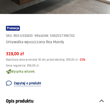
Promocja
SKU
:
REA-U3326
ID
:
9944
EAN
:
5902557396702
Umywalka wpuszczana Rea Mandy
319,00 zł
-
11
%
Najniższa cena w okresie 30 dni przed obniżką:
359,00 zł
Cena regularna
:
359,00 zł
Wysyłka wtorek.
Zapytaj o produkt
Opis produktu