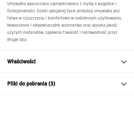
Umywalka wpuszczana zaprojektowana z myślą o wygodzie i
funkcjonalności. Dzieki specjalnej fazie produkcji umywalka jest
łatwa w czyszczeniu i komfortowa w codziennym użytkowaniu.
Nowoczesne i niepowtarzalne wzornictwo oraz wysoka jakość
użytych materiałów zapewnia trwałość i niezawodność przez
długie lata.
Właściwości
Sposób montażu:
Wpuszczany w blat
Pliki do pobrania (3)
Materiał:
Ceramika sanitarna
Kolor:
Biały
Karta produktu
Wykończenie:
Połysk
UMYWALKA MANDY - WPUSZCZANA.pdf
Długość:
600
mm
Szerokość (mm):
460
mm
Deklaracja Właściwości Użytkowych